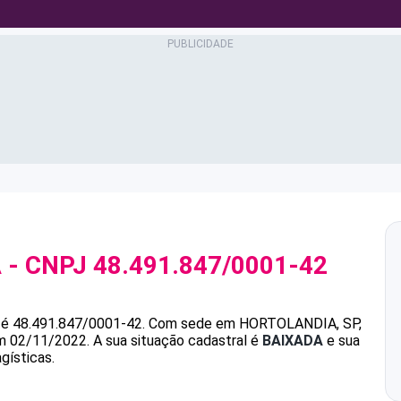
A
- CNPJ
48.491.847/0001-42
é
48.491.847/0001-42
.
Com sede em HORTOLANDIA, SP,
em 02/11/2022.
A sua situação cadastral é
BAIXADA
e sua
gísticas.