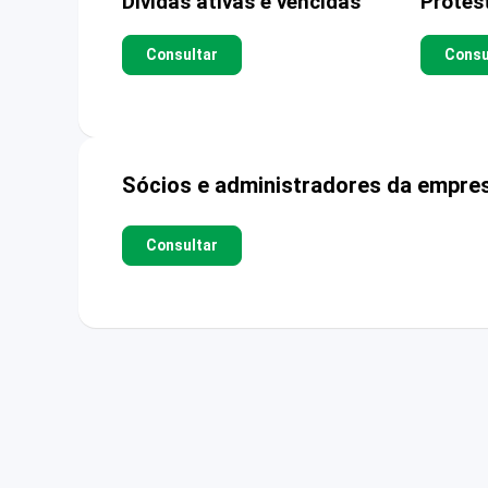
Dívidas ativas e vencidas
Protes
Consultar
Consu
Sócios e administradores da empre
Consultar