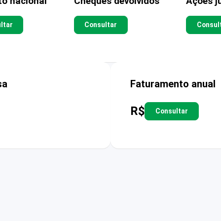
to nacional
Cheques devolvidos
Ações ju
ltar
Consultar
Consul
sa
Faturamento anual
R$
Consultar