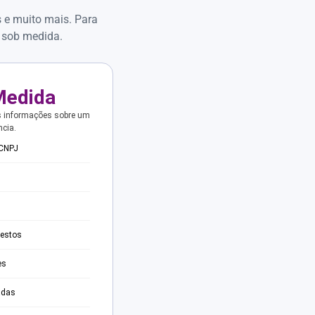
s e muito mais. Para
 sob medida.
Medida
s informações sobre um
ncia.
 CNPJ
testos
es
adas