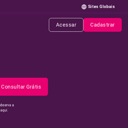
Sites Globais
Acessar
Cadastrar
Consultar Grátis
observa a
 aqui.