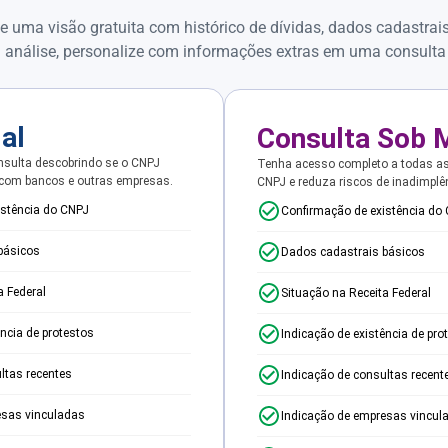
e uma visão gratuita com histórico de dívidas, dados cadastrai
 análise, personalize com informações extras em uma consulta
ial
Consulta Sob 
sulta descobrindo se o CNPJ
Tenha acesso completo a todas a
 com bancos e outras empresas.
CNPJ e reduza riscos de inadimplê
istência do CNPJ
Confirmação de existência do
básicos
Dados cadastrais básicos
a Federal
Situação na Receita Federal
ência de protestos
Indicação de existência de pro
ltas recentes
Indicação de consultas recent
esas vinculadas
Indicação de empresas vincul