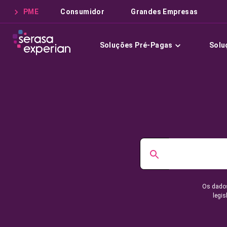
PME
Consumidor
Grandes Empresas
Soluções Pré-Pagas
Solu
Os dados
legis