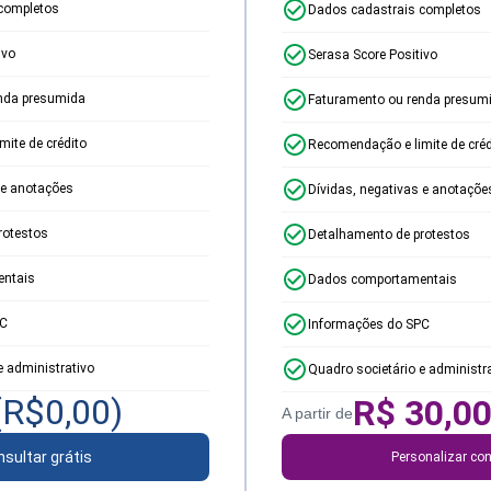
completos
Dados cadastrais completos
ivo
Serasa Score Positivo
nda presumida
Faturamento ou renda presum
ite de crédito
Recomendação e limite de créd
 e anotações
Dívidas, negativas e anotaçõe
rotestos
Detalhamento de protestos
ntais
Dados comportamentais
PC
Informações do SPC
e administrativo
Quadro societário e administr
(R$
0,00
)
R$
30,0
A partir de
sultar grátis
Personalizar con