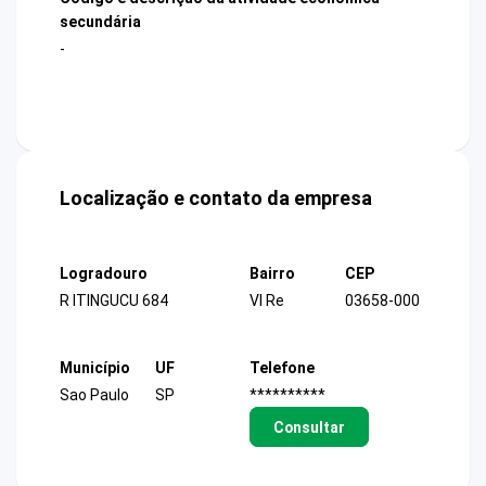
secundária
-
Localização e contato da empresa
Logradouro
Bairro
CEP
R ITINGUCU 684
Vl Re
03658-000
Município
UF
Telefone
Sao Paulo
SP
**********
Consultar