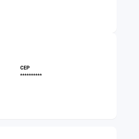
CEP
**********