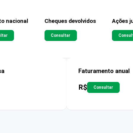
to nacional
Cheques devolvidos
Ações ju
ltar
Consultar
Consul
sa
Faturamento anual
R$
Consultar