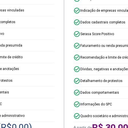
esas vinculadas
Indicação de empresas vincul
completos
Dados cadastrais completos
ivo
Serasa Score Positivo
nda presumida
Faturamento ou renda presum
ite de crédito
Recomendação e limite de créd
 e anotações
Dívidas, negativas e anotaçõe
rotestos
Detalhamento de protestos
ntais
Dados comportamentais
PC
Informações do SPC
e administrativo
Quadro societário e administr
(R$
0,00
)
R$
30,0
A partir de