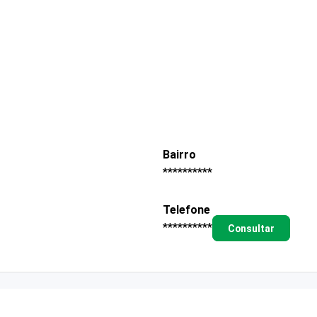
Bairro
**********
Telefone
**********
Consultar