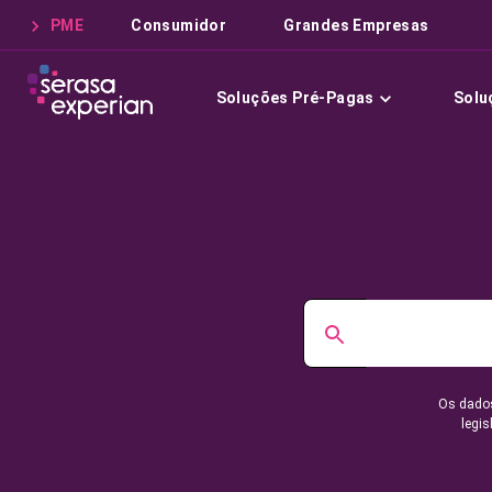
PME
Consumidor
Grandes Empresas
Soluções Pré-Pagas
Solu
Os dados
legis