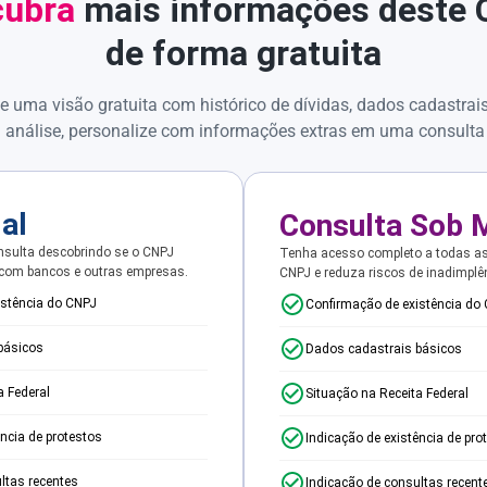
ubra
mais informações deste
de forma gratuita
e uma visão gratuita com histórico de dívidas, dados cadastrai
 análise, personalize com informações extras em uma consulta
ial
Consulta Sob 
sulta descobrindo se o CNPJ
Tenha acesso completo a todas a
 com bancos e outras empresas.
CNPJ e reduza riscos de inadimplê
istência do CNPJ
Confirmação de existência do
básicos
Dados cadastrais básicos
a Federal
Situação na Receita Federal
ência de protestos
Indicação de existência de pro
ltas recentes
Indicação de consultas recent