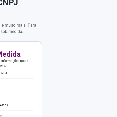
 CNPJ
s e muito mais. Para
 sob medida.
Medida
s informações sobre um
ncia.
 CNPJ
testos
es