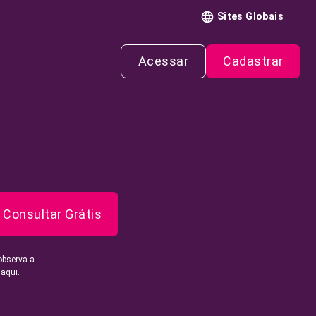
Sites Globais
Acessar
Cadastrar
Consultar Grátis
observa a
 aqui.