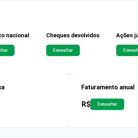
to nacional
Cheques devolvidos
Ações ju
ltar
Consultar
Consul
sa
Faturamento anual
R$
Consultar