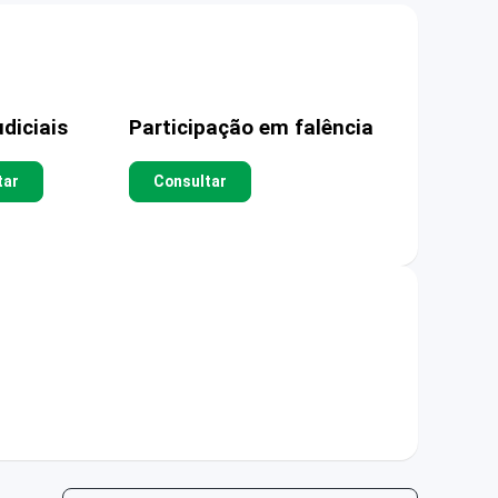
diciais
Participação em falência
tar
Consultar