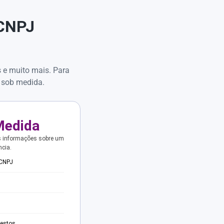
 CNPJ
s e muito mais. Para
 sob medida.
Medida
s informações sobre um
ncia.
 CNPJ
testos