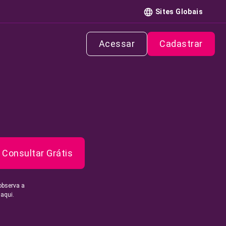
Sites Globais
Acessar
Cadastrar
Consultar Grátis
observa a
 aqui.