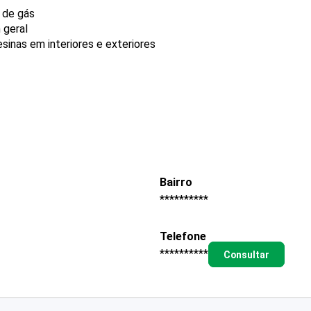
e de gás
 geral
sinas em interiores e exteriores
Bairro
**********
Telefone
**********
Consultar