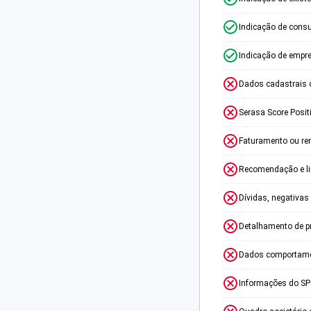
Indicação de consu
Indicação de empr
Dados cadastrais 
Serasa Score Posit
Faturamento ou re
Recomendação e lim
Dívidas, negativas
Detalhamento de p
Dados comportame
Informações do S