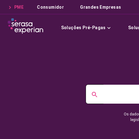
PME
Consumidor
Grandes Empresas
Soluções Pré-Pagas
Solu
Os dados
legis