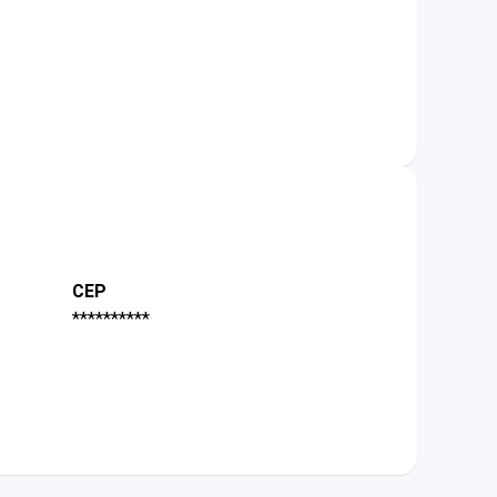
CEP
**********