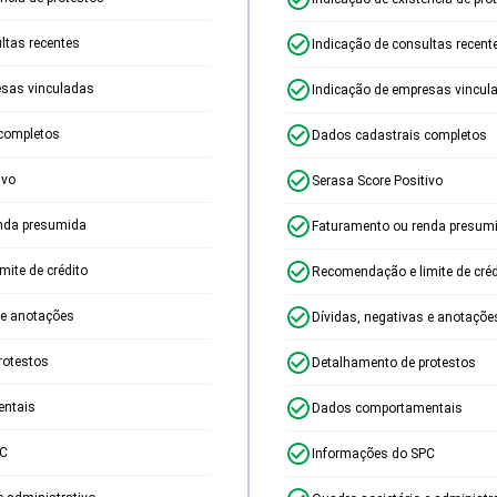
ltas recentes
Indicação de consultas recent
esas vinculadas
Indicação de empresas vincul
completos
Dados cadastrais completos
ivo
Serasa Score Positivo
nda presumida
Faturamento ou renda presum
ite de crédito
Recomendação e limite de créd
 e anotações
Dívidas, negativas e anotaçõe
rotestos
Detalhamento de protestos
ntais
Dados comportamentais
PC
Informações do SPC