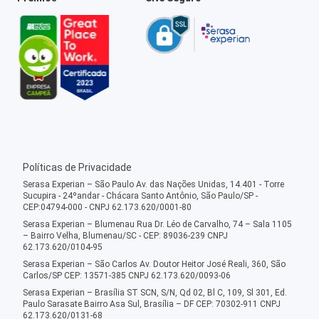
Políticas de Privacidade
Serasa Experian – São Paulo Av. das Nações Unidas, 14.401 - Torre
Sucupira - 24ºandar - Chácara Santo Antônio, São Paulo/SP -
CEP:04794-000 - CNPJ 62.173.620/0001-80
Serasa Experian – Blumenau Rua Dr. Léo de Carvalho, 74 – Sala 1105
– Bairro Velha, Blumenau/SC - CEP: 89036-239 CNPJ
62.173.620/0104-95
Serasa Experian – São Carlos Av. Doutor Heitor José Reali, 360, São
Carlos/SP CEP: 13571-385 CNPJ 62.173.620/0093-06
Serasa Experian – Brasília ST SCN, S/N, Qd 02, Bl C, 109, Sl 301, Ed.
Paulo Sarasate Bairro Asa Sul, Brasília – DF CEP: 70302-911 CNPJ
62.173.620/0131-68