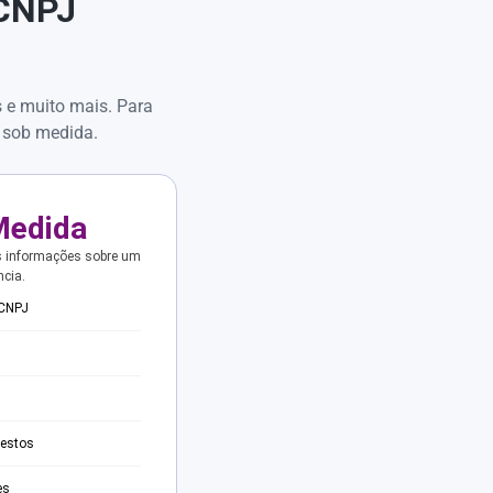
 CNPJ
s e muito mais. Para
 sob medida.
Medida
s informações sobre um
ncia.
 CNPJ
testos
es