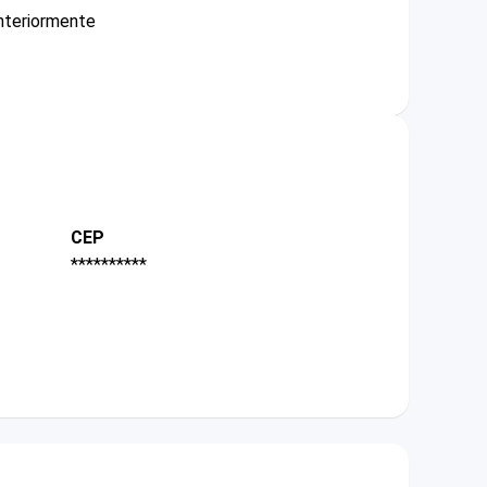
nteriormente
CEP
**********