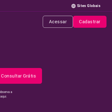
Sites Globais
Acessar
Cadastrar
Consultar Grátis
observa a
 aqui.