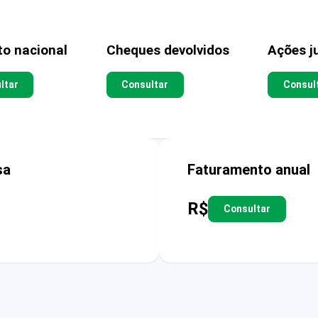
to nacional
Cheques devolvidos
Ações ju
ltar
Consultar
Consul
sa
Faturamento anual
R$
Consultar