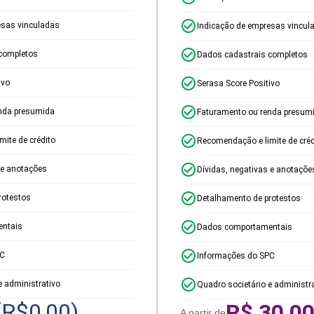
esas vinculadas
Indicação de empresas vincul
completos
Dados cadastrais completos
ivo
Serasa Score Positivo
nda presumida
Faturamento ou renda presum
ite de crédito
Recomendação e limite de créd
 e anotações
Dívidas, negativas e anotaçõe
rotestos
Detalhamento de protestos
ntais
Dados comportamentais
PC
Informações do SPC
e administrativo
Quadro societário e administr
(R$
0,00
)
R$
30,0
A partir de