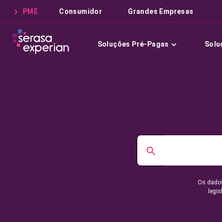
PME
Consumidor
Grandes Empresas
Soluções Pré-Pagas
Solu
Os dados
legis