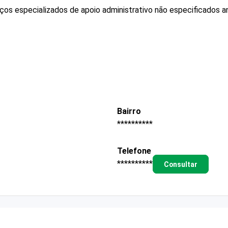
os especializados de apoio administrativo não especificados a
Bairro
**********
Telefone
**********
Consultar