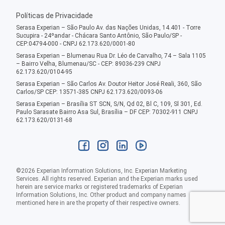
Políticas de Privacidade
Serasa Experian – São Paulo Av. das Nações Unidas, 14.401 - Torre
Sucupira - 24ºandar - Chácara Santo Antônio, São Paulo/SP -
CEP:04794-000 - CNPJ 62.173.620/0001-80
Serasa Experian – Blumenau Rua Dr. Léo de Carvalho, 74 – Sala 1105
– Bairro Velha, Blumenau/SC - CEP: 89036-239 CNPJ
62.173.620/0104-95
Serasa Experian – São Carlos Av. Doutor Heitor José Reali, 360, São
Carlos/SP CEP: 13571-385 CNPJ 62.173.620/0093-06
Serasa Experian – Brasília ST SCN, S/N, Qd 02, Bl C, 109, Sl 301, Ed.
Paulo Sarasate Bairro Asa Sul, Brasília – DF CEP: 70302-911 CNPJ
62.173.620/0131-68
©
2026
Experian Information Solutions, Inc. Experian Marketing
Services. All rights reserved. Experian and the Experian marks used
herein are service marks or registered trademarks of Experian
Information Solutions, Inc. Other product and company names
mentioned here in are the property of their respective owners.