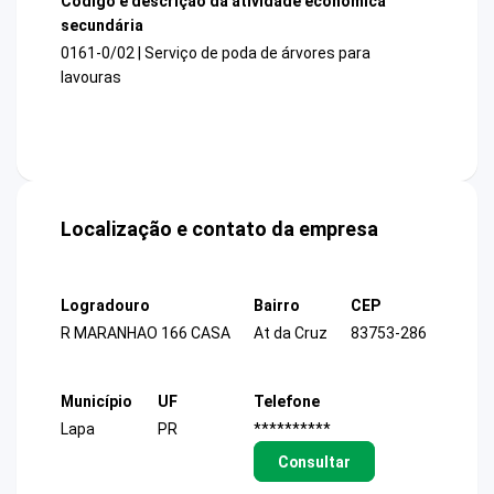
Código e descrição da atividade econômica
secundária
0161-0/02 | Serviço de poda de árvores para
lavouras
Localização e contato da empresa
Logradouro
Bairro
CEP
R MARANHAO 166 CASA
At da Cruz
83753-286
Município
UF
Telefone
Lapa
PR
**********
Consultar