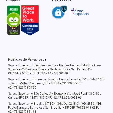
Políticas de Privacidade
Serasa Experian – São Paulo Av. das Nações Unidas, 14.401 - Torre
Sucupira - 24ºandar - Chácara Santo Antônio, São Paulo/SP -
CEP:04794-000 - CNPJ 62.173.620/0001-80
Serasa Experian – Blumenau Rua Dr. Léo de Carvalho, 74 – Sala 1105
– Bairro Velha, Blumenau/SC - CEP: 89036-239 CNPJ
62.173.620/0104-95
Serasa Experian – São Carlos Av. Doutor Heitor José Reali, 360, São
Carlos/SP CEP: 13571-385 CNPJ 62.173.620/0093-06
Serasa Experian – Brasília ST SCN, S/N, Qd 02, Bl C, 109, Sl 301, Ed.
Paulo Sarasate Bairro Asa Sul, Brasília – DF CEP: 70302-911 CNPJ
62.173.620/0131-68