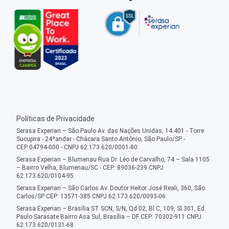
Políticas de Privacidade
Serasa Experian – São Paulo Av. das Nações Unidas, 14.401 - Torre
Sucupira - 24ºandar - Chácara Santo Antônio, São Paulo/SP -
CEP:04794-000 - CNPJ 62.173.620/0001-80
Serasa Experian – Blumenau Rua Dr. Léo de Carvalho, 74 – Sala 1105
– Bairro Velha, Blumenau/SC - CEP: 89036-239 CNPJ
62.173.620/0104-95
Serasa Experian – São Carlos Av. Doutor Heitor José Reali, 360, São
Carlos/SP CEP: 13571-385 CNPJ 62.173.620/0093-06
Serasa Experian – Brasília ST SCN, S/N, Qd 02, Bl C, 109, Sl 301, Ed.
Paulo Sarasate Bairro Asa Sul, Brasília – DF CEP: 70302-911 CNPJ
62.173.620/0131-68