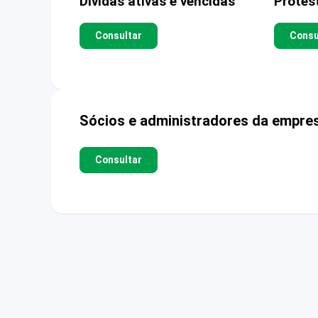
Dívidas ativas e vencidas
Protes
Consultar
Consu
Sócios e administradores da empre
Consultar