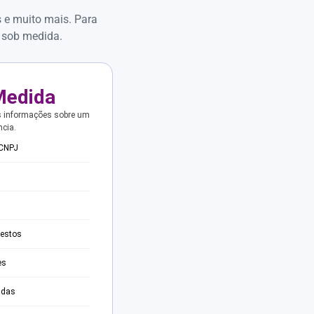
s e muito mais. Para
 sob medida.
Medida
s informações sobre um
ncia.
 CNPJ
testos
es
adas