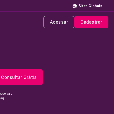
Sites Globais
Acessar
Cadastrar
Consultar Grátis
observa a
 aqui.