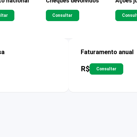
to nacional
Cheques devolvidos
Ações ju
ltar
Consultar
Consul
sa
Faturamento anual
R$
Consultar