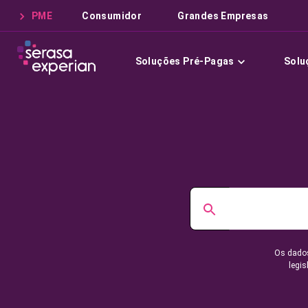
PME
Consumidor
Grandes Empresas
Soluções Pré-Pagas
Solu
Os dados
legis