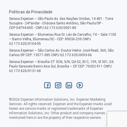
Políticas de Privacidade
Serasa Experian – São Paulo Av. das Nações Unidas, 14.401 - Torre
Sucupira - 24ºandar - Chácara Santo Antônio, São Paulo/SP -
CEP:04794-000 - CNPJ 62.173.620/0001-80
Serasa Experian – Blumenau Rua Dr. Léo de Carvalho, 74 – Sala 1105
– Bairro Velha, Blumenau/SC - CEP: 89036-239 CNPJ
62.173.620/0104-95
Serasa Experian – São Carlos Av. Doutor Heitor José Reali, 360, São
Carlos/SP CEP: 13571-385 CNPJ 62.173.620/0093-06
Serasa Experian – Brasília ST SCN, S/N, Qd 02, Bl C, 109, Sl 301, Ed.
Paulo Sarasate Bairro Asa Sul, Brasília – DF CEP: 70302-911 CNPJ
62.173.620/0131-68
©
2026
Experian Information Solutions, Inc. Experian Marketing
Services. All rights reserved. Experian and the Experian marks used
herein are service marks or registered trademarks of Experian
Information Solutions, Inc. Other product and company names
mentioned here in are the property of their respective owners.