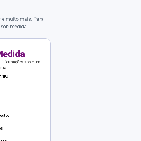
s e muito mais. Para
 sob medida.
Medida
s informações sobre um
ncia.
 CNPJ
testos
es