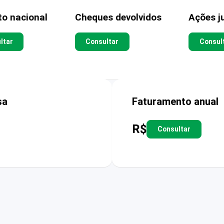
to nacional
Cheques devolvidos
Ações ju
ltar
Consultar
Consul
sa
Faturamento anual
R$
Consultar