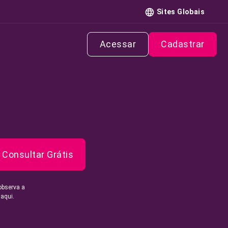
Sites Globais
Acessar
Cadastrar
Consultar Grátis
observa a
 aqui.