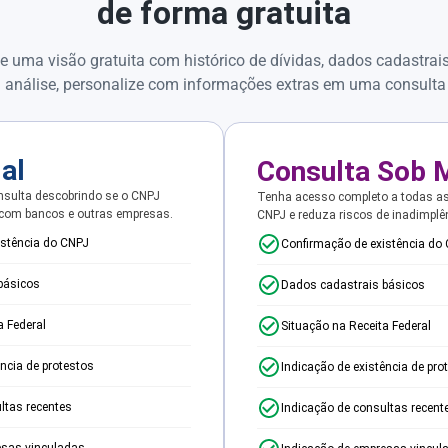
de forma gratuita
e uma visão gratuita com histórico de dívidas, dados cadastrai
 análise, personalize com informações extras em uma consulta
ial
Consulta Sob 
sulta descobrindo se o CNPJ
Tenha acesso completo a todas a
 com bancos e outras empresas.
CNPJ e reduza riscos de inadimplê
istência do CNPJ
Confirmação de existência do
básicos
Dados cadastrais básicos
a Federal
Situação na Receita Federal
ência de protestos
Indicação de existência de pro
ltas recentes
Indicação de consultas recent
esas vinculadas