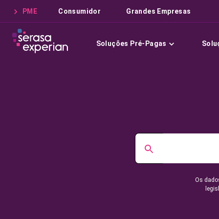
PME
Consumidor
Grandes Empresas
Soluções Pré-Pagas
Solu
Os dados
legis