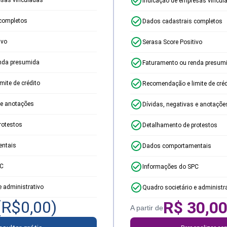
Indicação de empresas vincul
completos
Dados cadastrais completos
ivo
Serasa Score Positivo
nda presumida
Faturamento ou renda presum
ite de crédito
Recomendação e limite de créd
 e anotações
Dívidas, negativas e anotaçõe
rotestos
Detalhamento de protestos
ntais
Dados comportamentais
PC
Informações do SPC
e administrativo
Quadro societário e administr
(R$
0,00
)
R$
30,0
A partir de