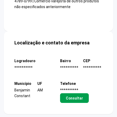
4789-0/99 | Comércio varejista de outros produtos
não especificados anteriormente
Localização e contato da empresa
Logradouro
Bairro
CEP
**********
**********
**********
Município
UF
Telefone
Benjamin
AM
**********
Constant
Consultar