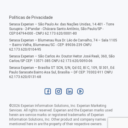
Políticas de Privacidade
Serasa Experian – São Paulo Av. das Nações Unidas, 14.401 - Torre
Sucupira - 24ºandar - Chácara Santo Antônio, São Paulo/SP -
CEP:04794-000 - CNPJ 62.173.620/0001-80
Serasa Experian – Blumenau Rua Dr. Léo de Carvalho, 74 – Sala 1105
– Bairro Velha, Blumenau/SC - CEP: 89036-239 CNPJ
62.173.620/0104-95
Serasa Experian – São Carlos Av. Doutor Heitor José Reali, 360, São
Carlos/SP CEP: 13571-385 CNPJ 62.173.620/0093-06
Serasa Experian – Brasília ST SCN, S/N, Qd 02, Bl C, 109, Sl 301, Ed.
Paulo Sarasate Bairro Asa Sul, Brasília – DF CEP: 70302-911 CNPJ
62.173.620/0131-68
©
2026
Experian Information Solutions, Inc. Experian Marketing
Services. All rights reserved. Experian and the Experian marks used
herein are service marks or registered trademarks of Experian
Information Solutions, Inc. Other product and company names
mentioned here in are the property of their respective owners.