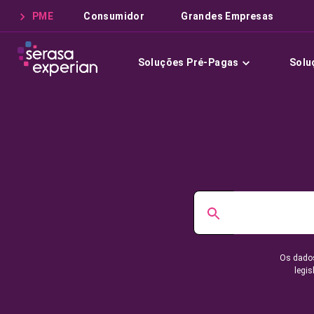
PME
Consumidor
Grandes Empresas
Soluções Pré-Pagas
Solu
Os dados
legis