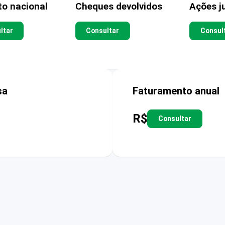
to nacional
Cheques devolvidos
Ações ju
ltar
Consultar
Consul
sa
Faturamento anual
R$
Consultar