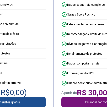
completos
Dados cadastrais completos
ivo
Serasa Score Positivo
nda presumida
Faturamento ou renda presum
ite de crédito
Recomendação e limite de créd
 e anotações
Dívidas, negativas e anotaçõe
rotestos
Detalhamento de protestos
ntais
Dados comportamentais
PC
Informações do SPC
e administrativo
Quadro societário e administr
(R$
0,00
)
R$
30,0
A partir de
sultar grátis
Personalizar con