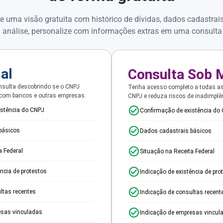
e uma visão gratuita com histórico de dívidas, dados cadastrai
 análise, personalize com informações extras em uma consulta
ial
Consulta Sob 
sulta descobrindo se o CNPJ
Tenha acesso completo a todas a
 com bancos e outras empresas.
CNPJ e reduza riscos de inadimplê
istência do CNPJ
Confirmação de existência do
básicos
Dados cadastrais básicos
a Federal
Situação na Receita Federal
ência de protestos
Indicação de existência de pro
ltas recentes
Indicação de consultas recent
esas vinculadas
Indicação de empresas vincul