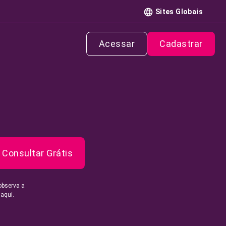
Sites Globais
Acessar
Cadastrar
Consultar Grátis
observa a
 aqui.