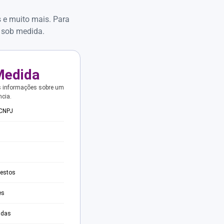
s e muito mais. Para
 sob medida.
Medida
s informações sobre um
ncia.
 CNPJ
testos
es
adas