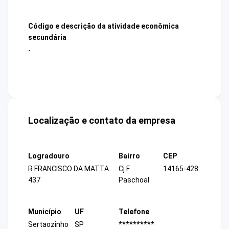
Código e descrição da atividade econômica
secundária
-
Localização e contato da empresa
Logradouro
Bairro
CEP
R FRANCISCO DA MATTA
Cj F
14165-428
437
Paschoal
Município
UF
Telefone
Sertaozinho
SP
**********