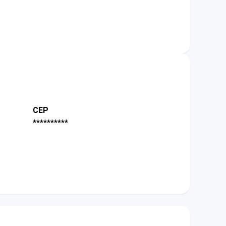
CEP
**********