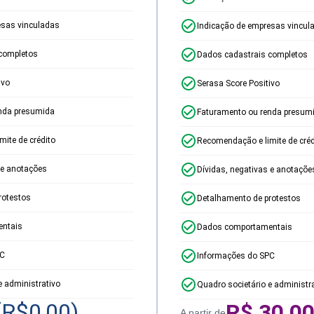
esas vinculadas
Indicação de empresas vincul
completos
Dados cadastrais completos
ivo
Serasa Score Positivo
nda presumida
Faturamento ou renda presum
ite de crédito
Recomendação e limite de créd
 e anotações
Dívidas, negativas e anotaçõe
rotestos
Detalhamento de protestos
ntais
Dados comportamentais
PC
Informações do SPC
e administrativo
Quadro societário e administr
(R$
0,00
)
R$
30,0
A partir de