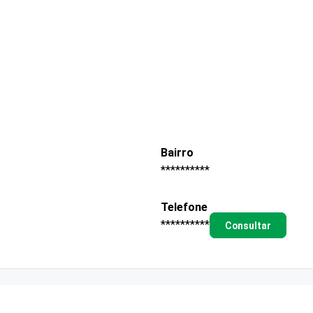
Bairro
**********
Telefone
**********
Consultar