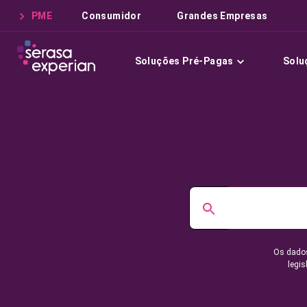
PME
Consumidor
Grandes Empresas
Soluções Pré-Pagas
Solu
Os dados
legis