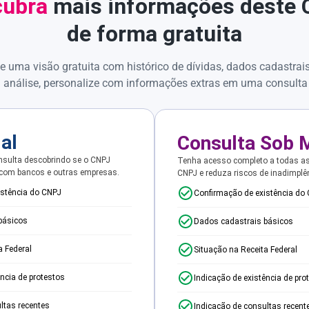
ubra
mais informações deste
de forma gratuita
e uma visão gratuita com histórico de dívidas, dados cadastrai
 análise, personalize com informações extras em uma consulta
ial
Consulta Sob 
sulta descobrindo se o CNPJ
Tenha acesso completo a todas a
 com bancos e outras empresas.
CNPJ e reduza riscos de inadimplê
istência do CNPJ
Confirmação de existência do
básicos
Dados cadastrais básicos
a Federal
Situação na Receita Federal
ência de protestos
Indicação de existência de pro
ltas recentes
Indicação de consultas recent