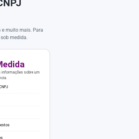
 CNPJ
s e muito mais. Para
 sob medida.
Medida
s informações sobre um
ncia.
 CNPJ
testos
es