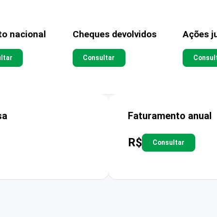
to nacional
Cheques devolvidos
Ações ju
ltar
Consultar
Consul
sa
Faturamento anual
R$
Consultar