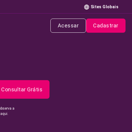
Sites Globais
Acessar
Cadastrar
Consultar Grátis
observa a
 aqui.