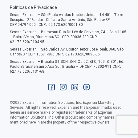
Políticas de Privacidade
Serasa Experian – São Paulo Av. das Nações Unidas, 14.401 - Torre
Sucupira - 24ºandar - Chácara Santo Antônio, São Paulo/SP -
CEP:04794-000 - CNPJ 62.173.620/0001-80
Serasa Experian – Blumenau Rua Dr. Léo de Carvalho, 74 – Sala 1105
– Bairro Velha, Blumenau/SC - CEP: 89036-239 CNPJ
62.173.620/0104-95
Serasa Experian – São Carlos Av. Doutor Heitor José Reali, 360, São
Carlos/SP CEP: 13571-385 CNPJ 62.173.620/0093-06
Serasa Experian – Brasília ST SCN, S/N, Qd 02, Bl C, 109, Sl 301, Ed.
Paulo Sarasate Bairro Asa Sul, Brasília – DF CEP: 70302-911 CNPJ
62.173.620/0131-68
©
2026
Experian Information Solutions, Inc. Experian Marketing
Services. All rights reserved. Experian and the Experian marks used
herein are service marks or registered trademarks of Experian
Information Solutions, Inc. Other product and company names
mentioned here in are the property of their respective owners.