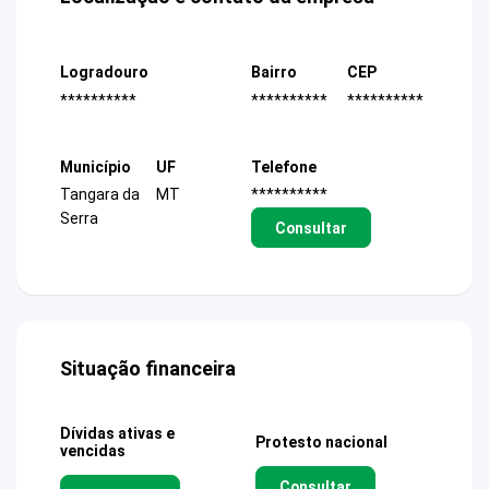
Logradouro
Bairro
CEP
**********
**********
**********
Município
UF
Telefone
Tangara da
MT
**********
Serra
Consultar
Situação financeira
Dívidas ativas e
Protesto nacional
vencidas
Consultar