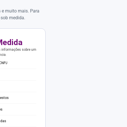
s e muito mais. Para
 sob medida.
Medida
s informações sobre um
ncia.
 CNPJ
testos
es
adas