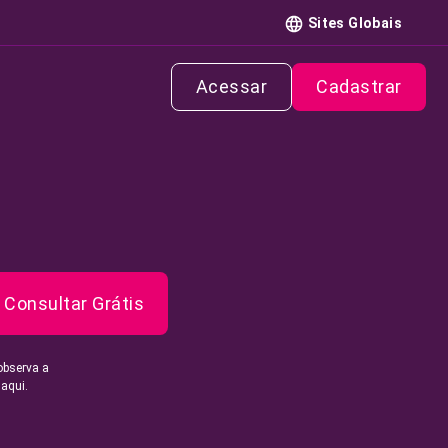
Sites Globais
Acessar
Cadastrar
Consultar Grátis
observa a
 aqui.