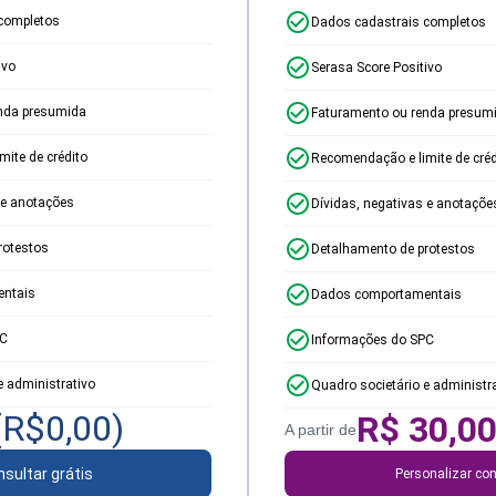
completos
Dados cadastrais completos
ivo
Serasa Score Positivo
nda presumida
Faturamento ou renda presum
ite de crédito
Recomendação e limite de créd
 e anotações
Dívidas, negativas e anotaçõe
rotestos
Detalhamento de protestos
ntais
Dados comportamentais
PC
Informações do SPC
e administrativo
Quadro societário e administr
(R$
0,00
)
R$
30,0
A partir de
sultar grátis
Personalizar con