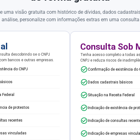
e uma visão gratuita com histórico de dívidas, dados cadastrai
 análise, personalize com informações extras em uma consulta
ial
Consulta Sob 
sulta descobrindo se o CNPJ
Tenha acesso completo a todas a
 com bancos e outras empresas.
CNPJ e reduza riscos de inadimplê
istência do CNPJ
Confirmação de existência do
básicos
Dados cadastrais básicos
a Federal
Situação na Receita Federal
ência de protestos
Indicação de existência de pro
ltas recentes
Indicação de consultas recent
esas vinculadas
Indicação de empresas vincul