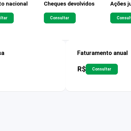
to nacional
Cheques devolvidos
Ações ju
ltar
Consultar
Consul
sa
Faturamento anual
R$
Consultar