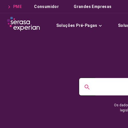
PME
Consumidor
Grandes Empresas
Soluções Pré-Pagas
Solu
Os dados
legis