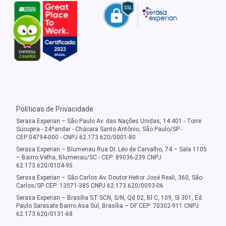
Políticas de Privacidade
Serasa Experian – São Paulo Av. das Nações Unidas, 14.401 - Torre
Sucupira - 24ºandar - Chácara Santo Antônio, São Paulo/SP -
CEP:04794-000 - CNPJ 62.173.620/0001-80
Serasa Experian – Blumenau Rua Dr. Léo de Carvalho, 74 – Sala 1105
– Bairro Velha, Blumenau/SC - CEP: 89036-239 CNPJ
62.173.620/0104-95
Serasa Experian – São Carlos Av. Doutor Heitor José Reali, 360, São
Carlos/SP CEP: 13571-385 CNPJ 62.173.620/0093-06
Serasa Experian – Brasília ST SCN, S/N, Qd 02, Bl C, 109, Sl 301, Ed.
Paulo Sarasate Bairro Asa Sul, Brasília – DF CEP: 70302-911 CNPJ
62.173.620/0131-68