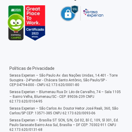
Políticas de Privacidade
Serasa Experian – São Paulo Av. das Nações Unidas, 14.401 - Torre
Sucupira - 24ºandar - Chácara Santo Antônio, São Paulo/SP -
CEP:04794-000 - CNPJ 62.173.620/0001-80
Serasa Experian – Blumenau Rua Dr. Léo de Carvalho, 74 – Sala 1105
– Bairro Velha, Blumenau/SC - CEP: 89036-239 CNPJ
62.173.620/0104-95
Serasa Experian – São Carlos Av. Doutor Heitor José Reali, 360, São
Carlos/SP CEP: 13571-385 CNPJ 62.173.620/0093-06
Serasa Experian – Brasília ST SCN, S/N, Qd 02, Bl C, 109, Sl 301, Ed.
Paulo Sarasate Bairro Asa Sul, Brasília – DF CEP: 70302-911 CNPJ
62.173.620/0131-68