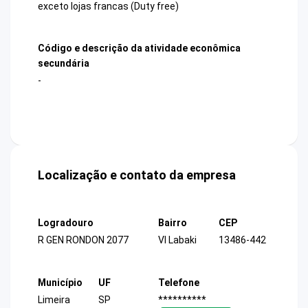
exceto lojas francas (Duty free)
Código e descrição da atividade econômica
secundária
-
Localização e contato da empresa
Logradouro
Bairro
CEP
R GEN RONDON 2077
Vl Labaki
13486-442
Município
UF
Telefone
Limeira
SP
**********