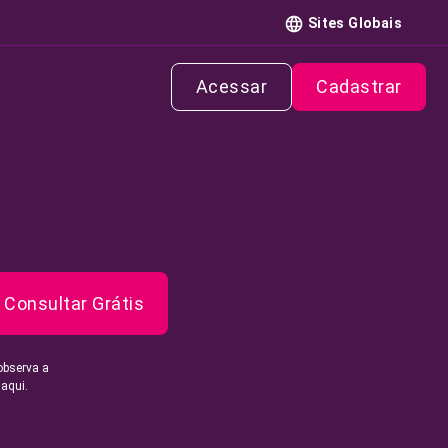
Sites Globais
Acessar
Cadastrar
Consultar Grátis
observa a
 aqui.