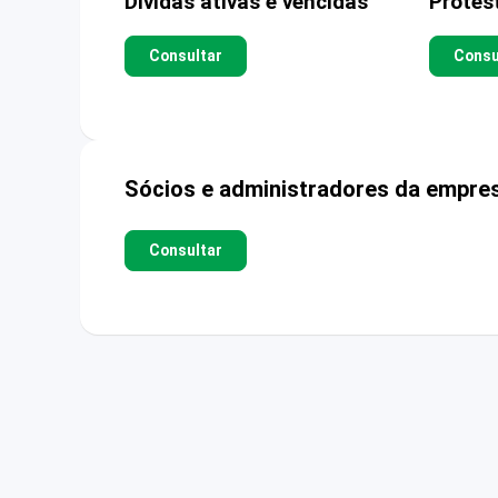
Dívidas ativas e vencidas
Protes
Consultar
Consu
Sócios e administradores da empre
Consultar