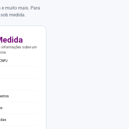
s e muito mais. Para
 sob medida.
Medida
s informações sobre um
ncia.
 CNPJ
testos
es
adas