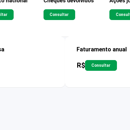
to nacional
Cheques devolvidos
Ações ju
ltar
Consultar
Consul
sa
Faturamento anual
R$
Consultar