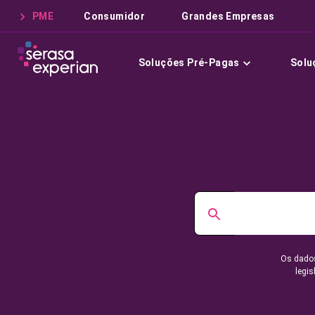
PME
Consumidor
Grandes Empresas
Soluções Pré-Pagas
Solu
Os dados
legis