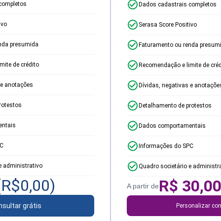
completos
Dados cadastrais completos
ivo
Serasa Score Positivo
nda presumida
Faturamento ou renda presum
ite de crédito
Recomendação e limite de créd
 e anotações
Dívidas, negativas e anotaçõe
rotestos
Detalhamento de protestos
ntais
Dados comportamentais
PC
Informações do SPC
e administrativo
Quadro societário e administr
(R$
0,00
)
R$
30,0
A partir de
sultar grátis
Personalizar con