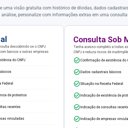
e uma visão gratuita com histórico de dívidas, dados cadastrai
 análise, personalize com informações extras em uma consulta
ial
Consulta Sob 
sulta descobrindo se o CNPJ
Tenha acesso completo a todas a
 com bancos e outras empresas.
CNPJ e reduza riscos de inadimplê
istência do CNPJ
Confirmação de existência do
básicos
Dados cadastrais básicos
a Federal
Situação na Receita Federal
ência de protestos
Indicação de existência de pro
ltas recentes
Indicação de consultas recent
esas vinculadas
Indicação de empresas vincul