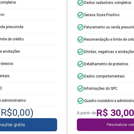
completos
Dados cadastrais completos
ivo
Serasa Score Positivo
nda presumida
Faturamento ou renda presum
ite de crédito
Recomendação e limite de créd
 e anotações
Dívidas, negativas e anotaçõe
rotestos
Detalhamento de protestos
ntais
Dados comportamentais
PC
Informações do SPC
e administrativo
Quadro societário e administr
(R$
0,00
)
R$
30,0
A partir de
sultar grátis
Personalizar con