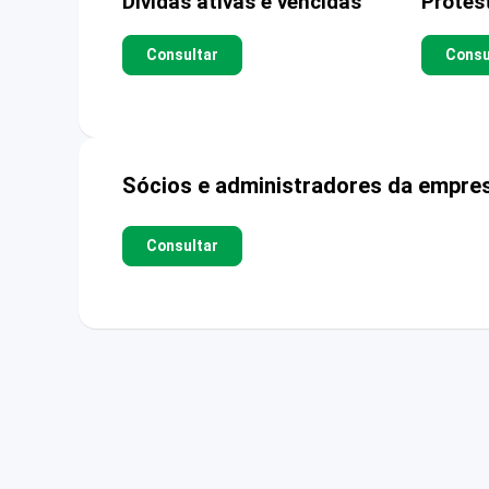
Dívidas ativas e vencidas
Protes
Consultar
Consu
Sócios e administradores da empre
Consultar