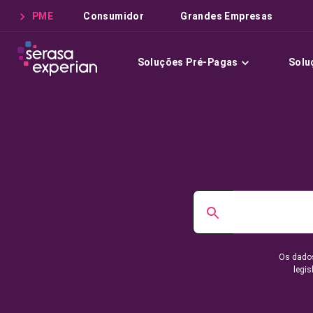
PME
Consumidor
Grandes Empresas
Soluções Pré-Pagas
Solu
Os dados
legis