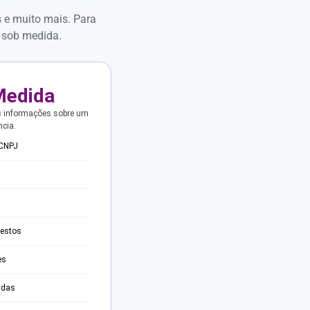
s e muito mais. Para
 sob medida.
Medida
s informações sobre um
ncia.
 CNPJ
testos
es
adas