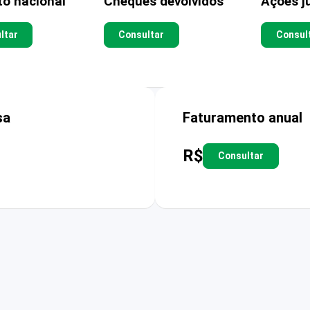
to nacional
Cheques devolvidos
Ações ju
ltar
Consultar
Consul
sa
Faturamento anual
R$
Consultar