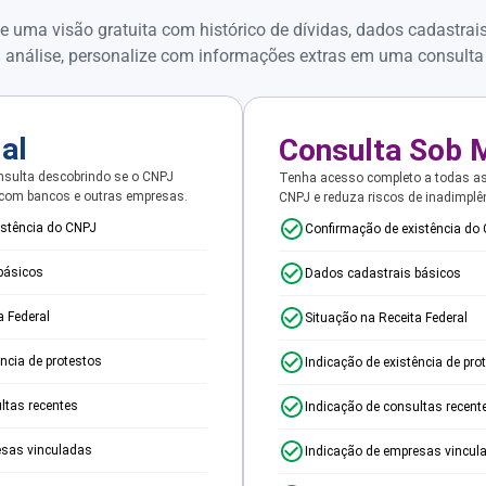
e uma visão gratuita com histórico de dívidas, dados cadastrai
 análise, personalize com informações extras em uma consulta
ial
Consulta Sob 
sulta descobrindo se o CNPJ
Tenha acesso completo a todas a
 com bancos e outras empresas.
CNPJ e reduza riscos de inadimplê
istência do CNPJ
Confirmação de existência do
básicos
Dados cadastrais básicos
a Federal
Situação na Receita Federal
ência de protestos
Indicação de existência de pro
ltas recentes
Indicação de consultas recent
esas vinculadas
Indicação de empresas vincul