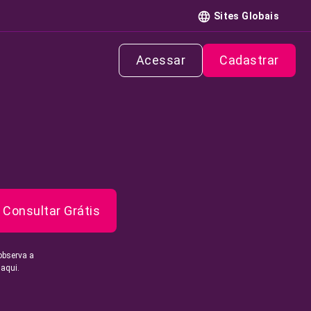
Sites Globais
Acessar
Cadastrar
Consultar Grátis
observa a
 aqui.