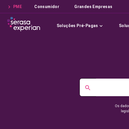
PME
Consumidor
Grandes Empresas
Soluções Pré-Pagas
Solu
Os dados
legis