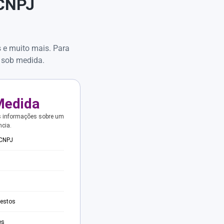
 CNPJ
s e muito mais. Para
 sob medida.
Medida
s informações sobre um
ncia.
 CNPJ
testos
es