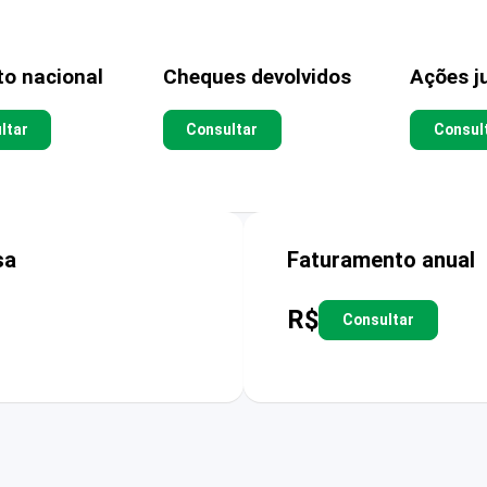
to nacional
Cheques devolvidos
Ações ju
ltar
Consultar
Consul
sa
Faturamento anual
R$
Consultar