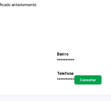
ificado anteriormente
Bairro
**********
Telefone
**********
Consultar