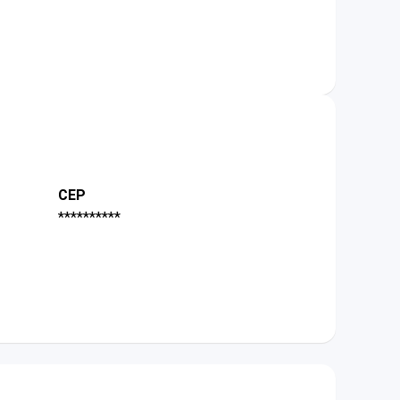
CEP
**********