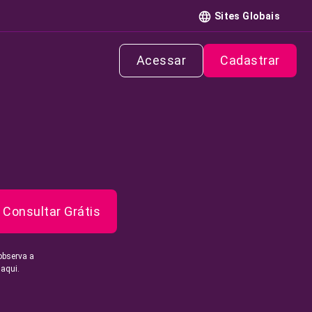
Sites Globais
Acessar
Cadastrar
Consultar Grátis
observa a
 aqui.