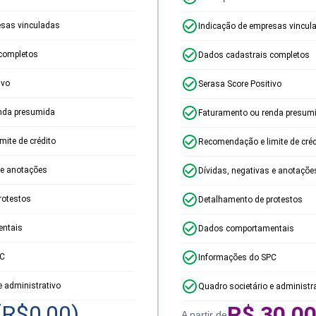
esas vinculadas
Indicação de empresas vincul
completos
Dados cadastrais completos
ivo
Serasa Score Positivo
nda presumida
Faturamento ou renda presum
ite de crédito
Recomendação e limite de créd
 e anotações
Dívidas, negativas e anotaçõe
rotestos
Detalhamento de protestos
ntais
Dados comportamentais
PC
Informações do SPC
e administrativo
Quadro societário e administr
(R$
0,00
)
R$
30,0
A partir de