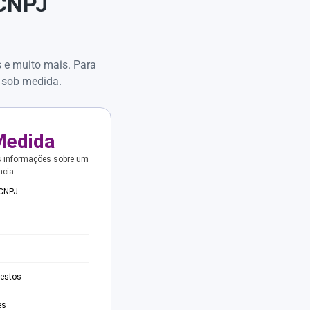
 CNPJ
s e muito mais. Para
 sob medida.
Medida
s informações sobre um
ncia.
 CNPJ
testos
es