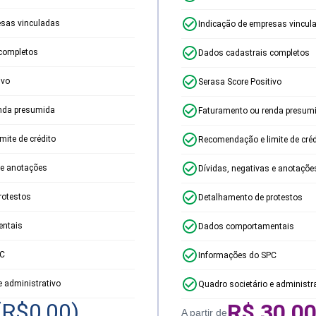
esas vinculadas
Indicação de empresas vincul
completos
Dados cadastrais completos
ivo
Serasa Score Positivo
nda presumida
Faturamento ou renda presum
ite de crédito
Recomendação e limite de créd
 e anotações
Dívidas, negativas e anotaçõe
rotestos
Detalhamento de protestos
ntais
Dados comportamentais
PC
Informações do SPC
e administrativo
Quadro societário e administr
(R$
0,00
)
R$
30,0
A partir de