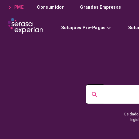
PME
Consumidor
Grandes Empresas
Soluções Pré-Pagas
Solu
Os dados
legis