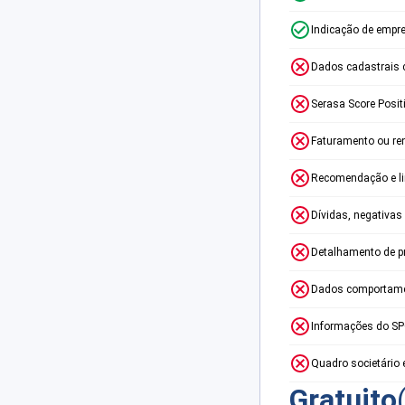
Indicação de empr
Dados cadastrais 
Serasa Score Posit
Faturamento ou re
Recomendação e lim
Dívidas, negativas
Detalhamento de p
Dados comportame
Informações do S
Quadro societário 
Gratuito