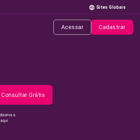
Sites Globais
Acessar
Cadastrar
Consultar Grátis
observa a
 aqui.