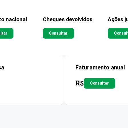
to nacional
Cheques devolvidos
Ações ju
ltar
Consultar
Consul
sa
Faturamento anual
R$
Consultar