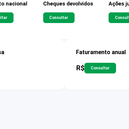
to nacional
Cheques devolvidos
Ações ju
ltar
Consultar
Consul
sa
Faturamento anual
R$
Consultar