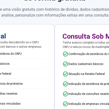
e uma visão gratuita com histórico de dívidas, dados cadastrai
 análise, personalize com informações extras em uma consulta
ial
Consulta Sob 
sulta descobrindo se o CNPJ
Tenha acesso completo a todas a
 com bancos e outras empresas.
CNPJ e reduza riscos de inadimplê
istência do CNPJ
Confirmação de existência do
básicos
Dados cadastrais básicos
a Federal
Situação na Receita Federal
ência de protestos
Indicação de existência de pro
ltas recentes
Indicação de consultas recent
esas vinculadas
Indicação de empresas vincul