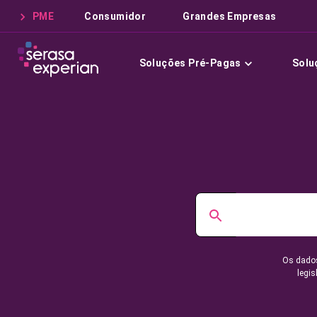
PME
Consumidor
Grandes Empresas
Soluções Pré-Pagas
Solu
Os dados
legis