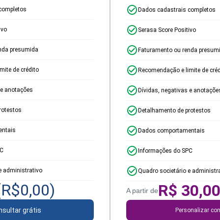
completos
Dados cadastrais completos
ivo
Serasa Score Positivo
nda presumida
Faturamento ou renda presum
ite de crédito
Recomendação e limite de créd
 e anotações
Dívidas, negativas e anotaçõe
rotestos
Detalhamento de protestos
ntais
Dados comportamentais
PC
Informações do SPC
e administrativo
Quadro societário e administr
(R$
0,00
)
R$
30,0
A partir de
sultar grátis
Personalizar con