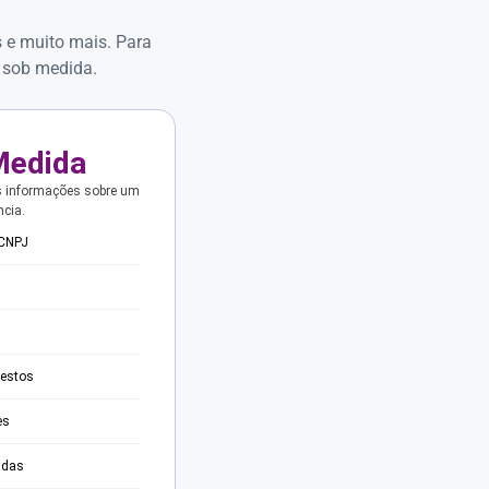
s e muito mais. Para
 sob medida.
Medida
s informações sobre um
ncia.
 CNPJ
testos
es
adas