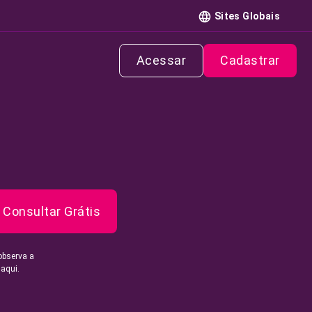
Sites Globais
Acessar
Cadastrar
Consultar Grátis
observa a
 aqui.