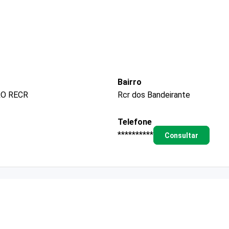
Bairro
RO RECR
Rcr dos Bandeirante
Telefone
**********
Consultar