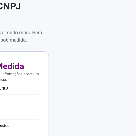
 CNPJ
s e muito mais. Para
 sob medida.
Medida
s informações sobre um
ncia.
 CNPJ
testos