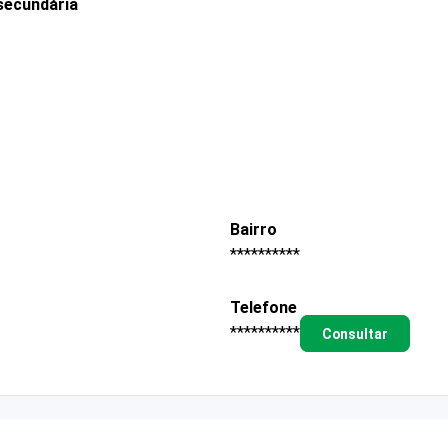
secundária
Bairro
**********
Telefone
**********
Consultar