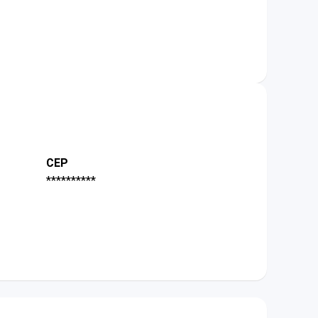
CEP
**********