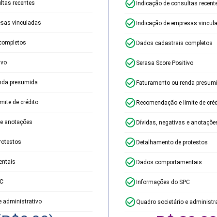
ltas recentes
Indicação de consultas recent
esas vinculadas
Indicação de empresas vincul
completos
Dados cadastrais completos
ivo
Serasa Score Positivo
nda presumida
Faturamento ou renda presum
ite de crédito
Recomendação e limite de créd
 e anotações
Dívidas, negativas e anotaçõe
rotestos
Detalhamento de protestos
ntais
Dados comportamentais
PC
Informações do SPC
e administrativo
Quadro societário e administr