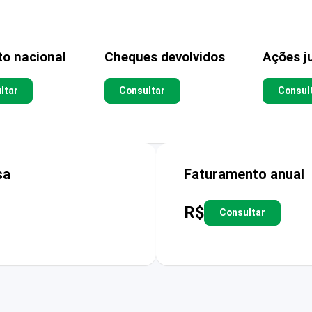
to nacional
Cheques devolvidos
Ações ju
ltar
Consultar
Consul
sa
Faturamento anual
R$
Consultar