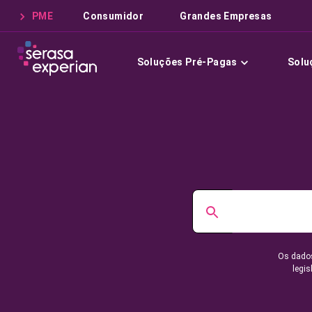
PME
Consumidor
Grandes Empresas
Soluções Pré-Pagas
Solu
Os dados
legis