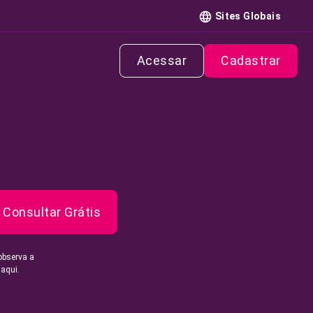
Sites Globais
Acessar
Cadastrar
Consultar Grátis
observa a
 aqui.