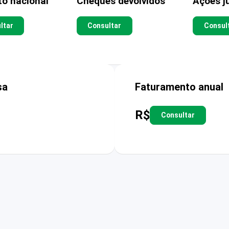
to nacional
Cheques devolvidos
Ações ju
ltar
Consultar
Consul
sa
Faturamento anual
R$
Consultar