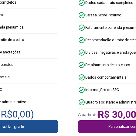
completos
Dados cadastrais completos
ivo
Serasa Score Positivo
nda presumida
Faturamento ou renda presum
ite de crédito
Recomendação e limite de créd
 e anotações
Dívidas, negativas e anotaçõe
rotestos
Detalhamento de protestos
ntais
Dados comportamentais
PC
Informações do SPC
e administrativo
Quadro societário e administr
(R$
0,00
)
R$
30,0
A partir de
sultar grátis
Personalizar con