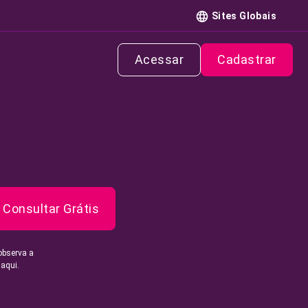
Sites Globais
Acessar
Cadastrar
Consultar Grátis
observa a
 aqui.