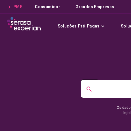
PME
Consumidor
Grandes Empresas
Soluções Pré-Pagas
Solu
Os dados
legis