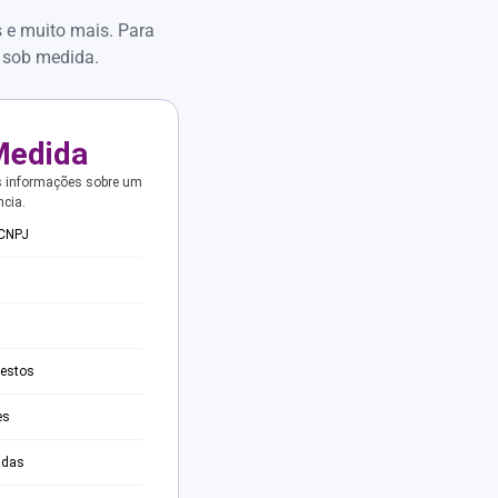
s e muito mais. Para
 sob medida.
Medida
s informações sobre um
ncia.
 CNPJ
testos
es
adas