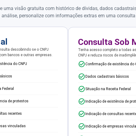
e uma visão gratuita com histórico de dívidas, dados cadastrai
 análise, personalize com informações extras em uma consulta
ial
Consulta Sob 
sulta descobrindo se o CNPJ
Tenha acesso completo a todas a
 com bancos e outras empresas.
CNPJ e reduza riscos de inadimplê
istência do CNPJ
Confirmação de existência do
básicos
Dados cadastrais básicos
a Federal
Situação na Receita Federal
ência de protestos
Indicação de existência de pro
ltas recentes
Indicação de consultas recent
esas vinculadas
Indicação de empresas vincul