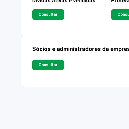
Dívidas ativas e vencidas
Protes
Consultar
Consu
Sócios e administradores da empre
Consultar