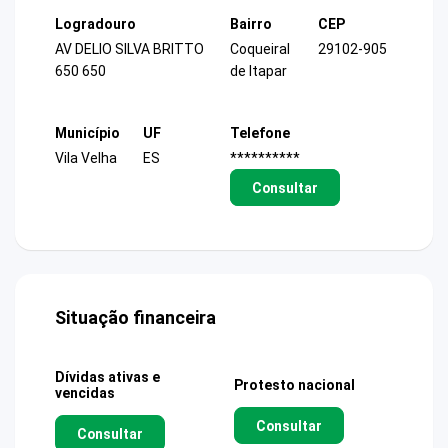
Logradouro
Bairro
CEP
AV DELIO SILVA BRITTO
Coqueiral
29102-905
650 650
de Itapar
Município
UF
Telefone
Vila Velha
ES
**********
Consultar
Situação financeira
Dívidas ativas e
Protesto nacional
vencidas
Consultar
Consultar