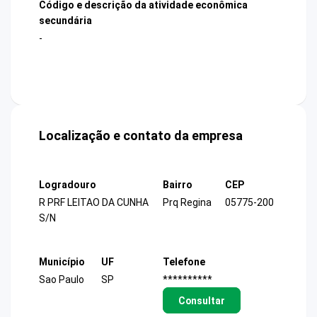
Código e descrição da atividade econômica
secundária
-
Localização e contato da empresa
Logradouro
Bairro
CEP
R PRF LEITAO DA CUNHA
Prq Regina
05775-200
S/N
Município
UF
Telefone
Sao Paulo
SP
**********
Consultar