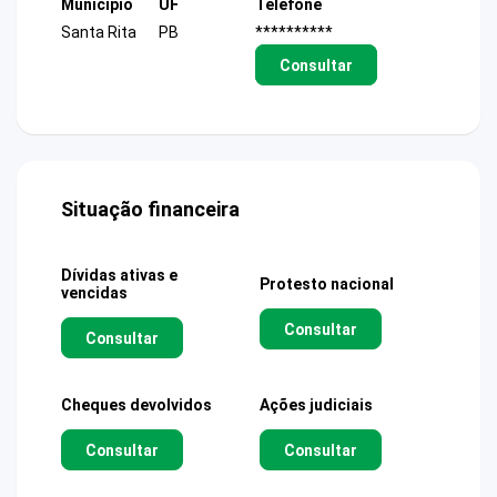
Município
UF
Telefone
Santa Rita
PB
**********
Consultar
Situação financeira
Dívidas ativas e
Protesto nacional
vencidas
Consultar
Consultar
Cheques devolvidos
Ações judiciais
Consultar
Consultar