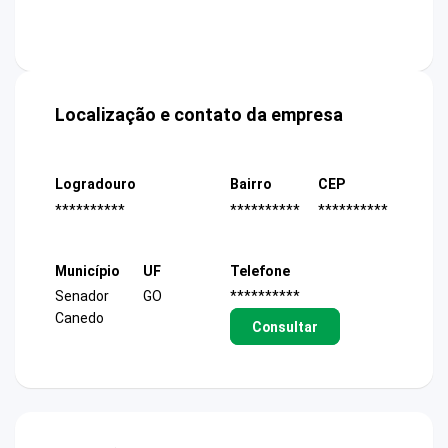
Localização e contato da empresa
Logradouro
Bairro
CEP
**********
**********
**********
Município
UF
Telefone
Senador
GO
**********
Canedo
Consultar