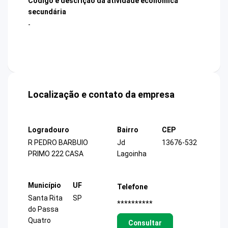
Código e descrição da atividade econômica
secundária
-
Localização e contato da empresa
Logradouro
Bairro
CEP
R PEDRO BARBUIO
Jd
13676-532
PRIMO 222 CASA
Lagoinha
Município
UF
Telefone
Santa Rita
SP
**********
do Passa
Quatro
Consultar