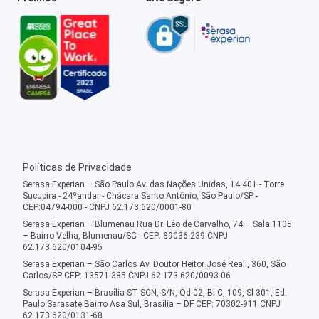
Políticas de Privacidade
Serasa Experian – São Paulo Av. das Nações Unidas, 14.401 - Torre
Sucupira - 24ºandar - Chácara Santo Antônio, São Paulo/SP -
CEP:04794-000 - CNPJ 62.173.620/0001-80
Serasa Experian – Blumenau Rua Dr. Léo de Carvalho, 74 – Sala 1105
– Bairro Velha, Blumenau/SC - CEP: 89036-239 CNPJ
62.173.620/0104-95
Serasa Experian – São Carlos Av. Doutor Heitor José Reali, 360, São
Carlos/SP CEP: 13571-385 CNPJ 62.173.620/0093-06
Serasa Experian – Brasília ST SCN, S/N, Qd 02, Bl C, 109, Sl 301, Ed.
Paulo Sarasate Bairro Asa Sul, Brasília – DF CEP: 70302-911 CNPJ
62.173.620/0131-68