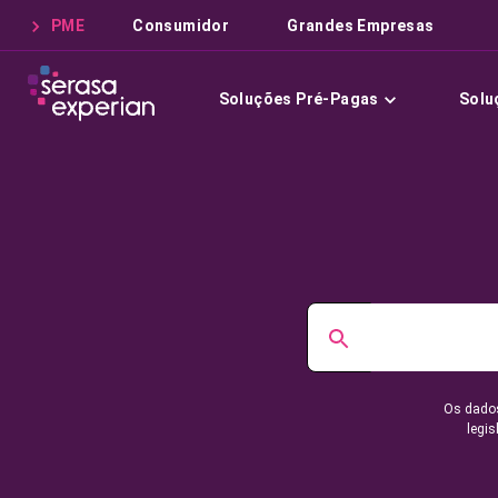
PME
Consumidor
Grandes Empresas
Soluções Pré-Pagas
Solu
Os dados
legis