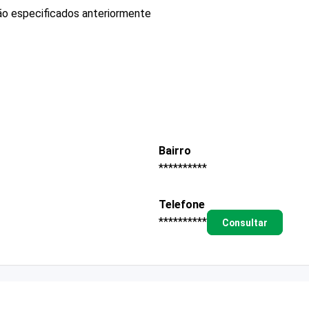
ão especificados anteriormente
Bairro
**********
Telefone
**********
Consultar