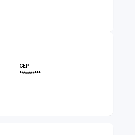
CEP
**********