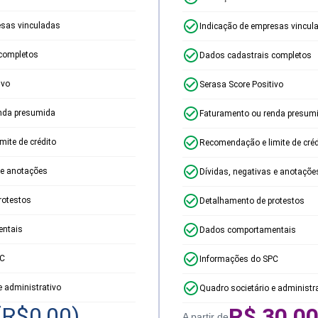
esas vinculadas
Indicação de empresas vincul
completos
Dados cadastrais completos
ivo
Serasa Score Positivo
nda presumida
Faturamento ou renda presum
ite de crédito
Recomendação e limite de créd
 e anotações
Dívidas, negativas e anotaçõe
rotestos
Detalhamento de protestos
ntais
Dados comportamentais
PC
Informações do SPC
e administrativo
Quadro societário e administr
(R$
0,00
)
R$
30,0
A partir de