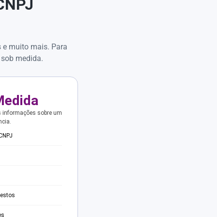
 CNPJ
s e muito mais. Para
 sob medida.
Medida
s informações sobre um
ncia.
 CNPJ
testos
es