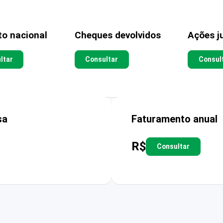
to nacional
Cheques devolvidos
Ações ju
ltar
Consultar
Consul
sa
Faturamento anual
R$
Consultar