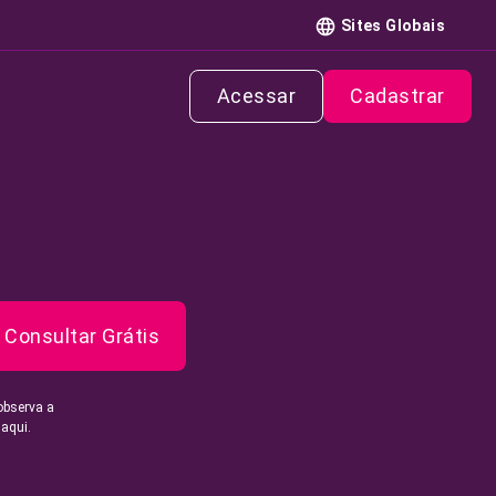
Sites Globais
Acessar
Cadastrar
Consultar Grátis
observa a
 aqui.