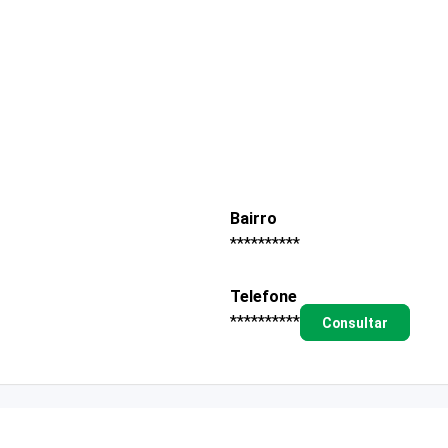
Bairro
**********
Telefone
**********
Consultar