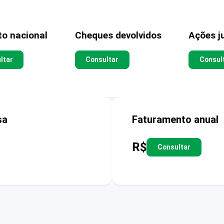
to nacional
Cheques devolvidos
Ações ju
ltar
Consultar
Consul
sa
Faturamento anual
R$
Consultar