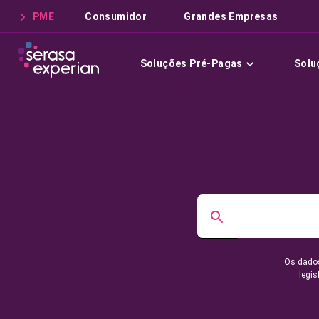
PME
Consumidor
Grandes Empresas
Soluções Pré-Pagas
Solu
Os dados
legis