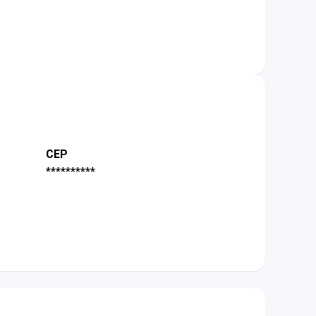
CEP
**********