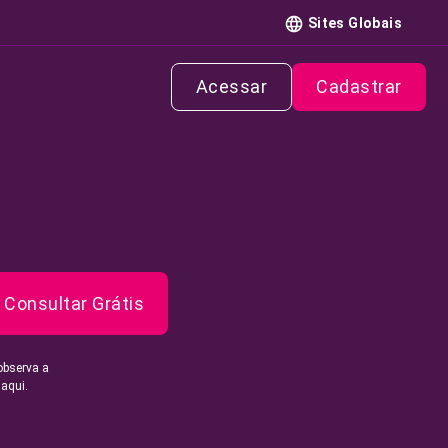
Sites Globais
Acessar
Cadastrar
Consultar Grátis
observa a
 aqui.