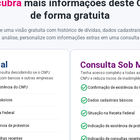
ubra
mais informações deste
de forma gratuita
e uma visão gratuita com histórico de dívidas, dados cadastrai
 análise, personalize com informações extras em uma consulta
ial
Consulta Sob 
sulta descobrindo se o CNPJ
Tenha acesso completo a todas a
 com bancos e outras empresas.
CNPJ e reduza riscos de inadimplê
istência do CNPJ
Confirmação de existência do
básicos
Dados cadastrais básicos
a Federal
Situação na Receita Federal
ência de protestos
Indicação de existência de pro
ltas recentes
Indicação de consultas recent