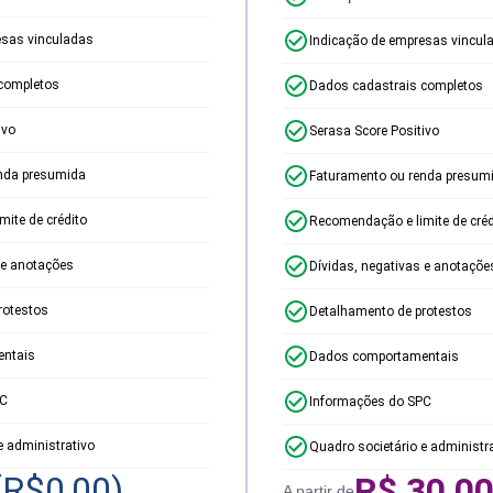
esas vinculadas
Indicação de empresas vincul
completos
Dados cadastrais completos
ivo
Serasa Score Positivo
nda presumida
Faturamento ou renda presum
ite de crédito
Recomendação e limite de créd
 e anotações
Dívidas, negativas e anotaçõe
rotestos
Detalhamento de protestos
ntais
Dados comportamentais
PC
Informações do SPC
e administrativo
Quadro societário e administr
(R$
0,00
)
R$
30,0
A partir de