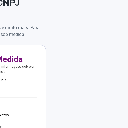
 CNPJ
s e muito mais. Para
 sob medida.
Medida
s informações sobre um
ncia.
 CNPJ
testos
es