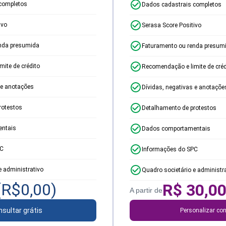
completos
Dados cadastrais completos
ivo
Serasa Score Positivo
nda presumida
Faturamento ou renda presum
ite de crédito
Recomendação e limite de créd
 e anotações
Dívidas, negativas e anotaçõe
rotestos
Detalhamento de protestos
ntais
Dados comportamentais
PC
Informações do SPC
e administrativo
Quadro societário e administr
(R$
0,00
)
R$
30,0
A partir de
sultar grátis
Personalizar con