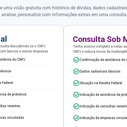
e uma visão gratuita com histórico de dívidas, dados cadastrai
 análise, personalize com informações extras em uma consulta
ial
Consulta Sob 
sulta descobrindo se o CNPJ
Tenha acesso completo a todas a
 com bancos e outras empresas.
CNPJ e reduza riscos de inadimplê
istência do CNPJ
Confirmação de existência do
básicos
Dados cadastrais básicos
a Federal
Situação na Receita Federal
ência de protestos
Indicação de existência de pro
ltas recentes
Indicação de consultas recent
esas vinculadas
Indicação de empresas vincul