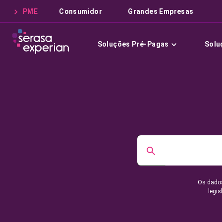
PME
Consumidor
Grandes Empresas
Soluções Pré-Pagas
Solu
Os dados
legis