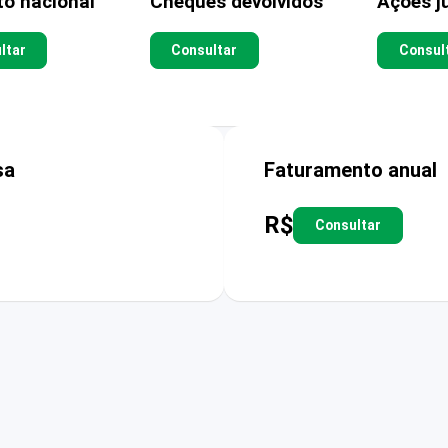
to nacional
Cheques devolvidos
Ações ju
ltar
Consultar
Consul
sa
Faturamento anual
R$
Consultar