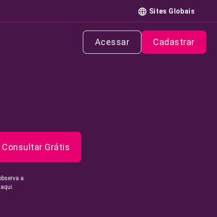
Sites Globais
Acessar
Cadastrar
Consultar Grátis
observa a
 aqui.