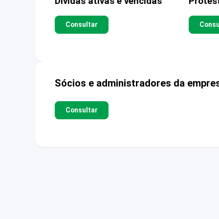
Dívidas ativas e vencidas
Protes
Consultar
Consu
Sócios e administradores da empre
Consultar