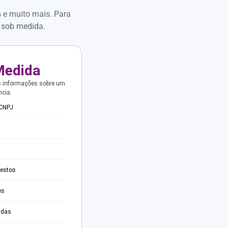
s e muito mais. Para
 sob medida.
Medida
s informações sobre um
ncia.
 CNPJ
testos
es
adas