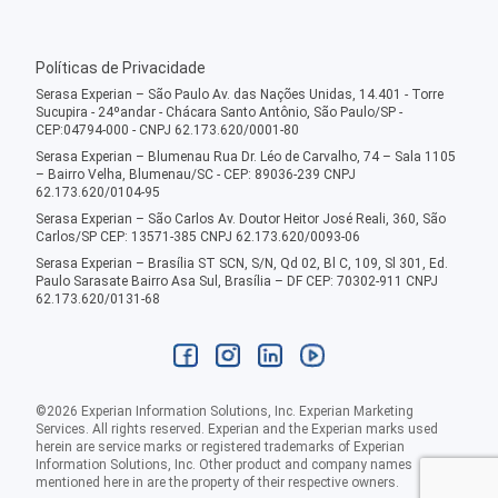
Políticas de Privacidade
Serasa Experian – São Paulo Av. das Nações Unidas, 14.401 - Torre
Sucupira - 24ºandar - Chácara Santo Antônio, São Paulo/SP -
CEP:04794-000 - CNPJ 62.173.620/0001-80
Serasa Experian – Blumenau Rua Dr. Léo de Carvalho, 74 – Sala 1105
– Bairro Velha, Blumenau/SC - CEP: 89036-239 CNPJ
62.173.620/0104-95
Serasa Experian – São Carlos Av. Doutor Heitor José Reali, 360, São
Carlos/SP CEP: 13571-385 CNPJ 62.173.620/0093-06
Serasa Experian – Brasília ST SCN, S/N, Qd 02, Bl C, 109, Sl 301, Ed.
Paulo Sarasate Bairro Asa Sul, Brasília – DF CEP: 70302-911 CNPJ
62.173.620/0131-68
©
2026
Experian Information Solutions, Inc. Experian Marketing
Services. All rights reserved. Experian and the Experian marks used
herein are service marks or registered trademarks of Experian
Information Solutions, Inc. Other product and company names
mentioned here in are the property of their respective owners.