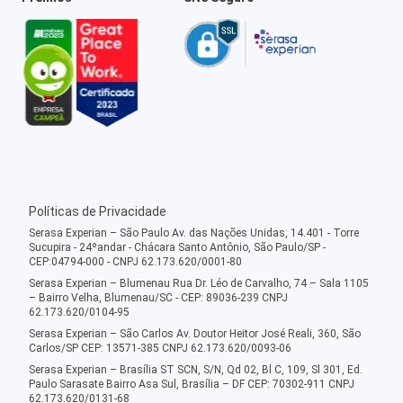
Políticas de Privacidade
Serasa Experian – São Paulo Av. das Nações Unidas, 14.401 - Torre
Sucupira - 24ºandar - Chácara Santo Antônio, São Paulo/SP -
CEP:04794-000 - CNPJ 62.173.620/0001-80
Serasa Experian – Blumenau Rua Dr. Léo de Carvalho, 74 – Sala 1105
– Bairro Velha, Blumenau/SC - CEP: 89036-239 CNPJ
62.173.620/0104-95
Serasa Experian – São Carlos Av. Doutor Heitor José Reali, 360, São
Carlos/SP CEP: 13571-385 CNPJ 62.173.620/0093-06
Serasa Experian – Brasília ST SCN, S/N, Qd 02, Bl C, 109, Sl 301, Ed.
Paulo Sarasate Bairro Asa Sul, Brasília – DF CEP: 70302-911 CNPJ
62.173.620/0131-68