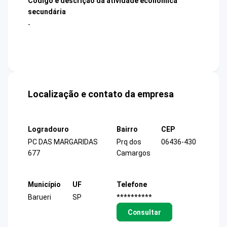
Código e descrição da atividade econômica
secundária
-
Localização e contato da empresa
Logradouro
Bairro
CEP
PC DAS MARGARIDAS
Prq dos
06436-430
677
Camargos
Município
UF
Telefone
Barueri
SP
**********
Consultar