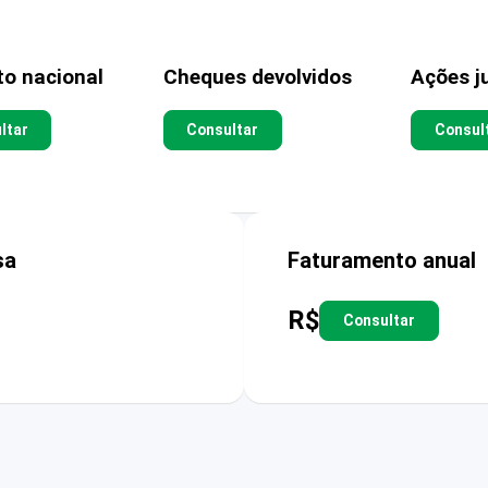
to nacional
Cheques devolvidos
Ações ju
ltar
Consultar
Consul
sa
Faturamento anual
R$
Consultar