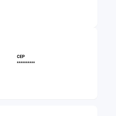
CEP
**********