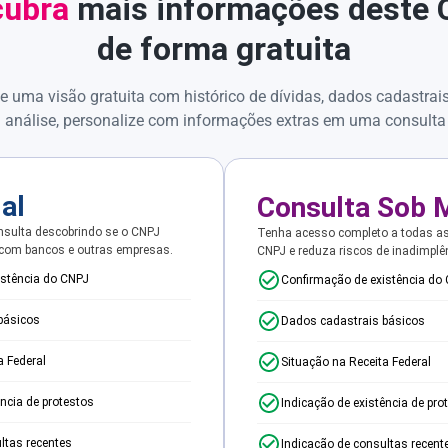
ubra
mais informações deste
de forma gratuita
e uma visão gratuita com histórico de dívidas, dados cadastrai
 análise, personalize com informações extras em uma consulta
ial
Consulta Sob 
sulta descobrindo se o CNPJ
Tenha acesso completo a todas a
 com bancos e outras empresas.
CNPJ e reduza riscos de inadimplê
istência do CNPJ
Confirmação de existência do
básicos
Dados cadastrais básicos
a Federal
Situação na Receita Federal
ência de protestos
Indicação de existência de pro
ltas recentes
Indicação de consultas recent