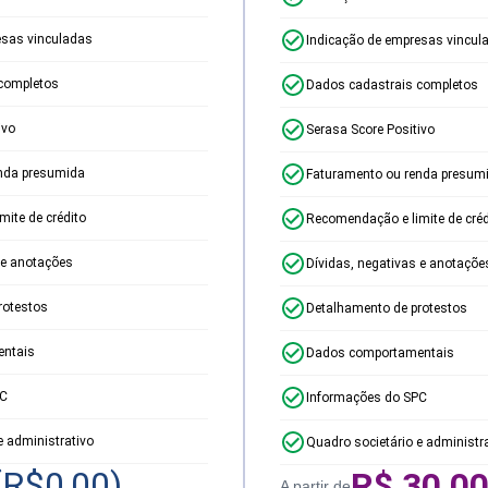
esas vinculadas
Indicação de empresas vincul
completos
Dados cadastrais completos
ivo
Serasa Score Positivo
nda presumida
Faturamento ou renda presum
ite de crédito
Recomendação e limite de créd
 e anotações
Dívidas, negativas e anotaçõe
rotestos
Detalhamento de protestos
ntais
Dados comportamentais
PC
Informações do SPC
e administrativo
Quadro societário e administr
(R$
0,00
)
R$
30,0
A partir de