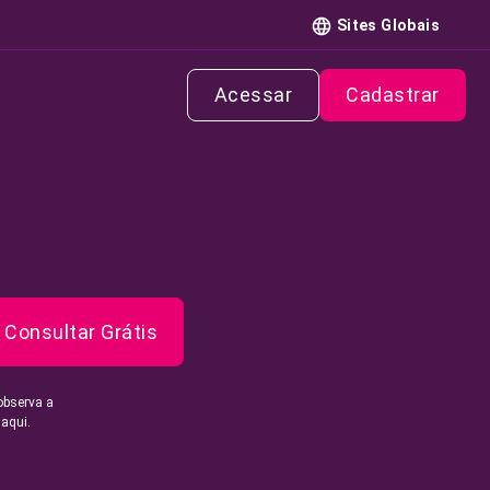
Sites Globais
Acessar
Cadastrar
Consultar Grátis
observa a
 aqui.