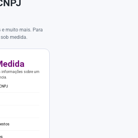
 CNPJ
s e muito mais. Para
 sob medida.
Medida
s informações sobre um
ncia.
 CNPJ
testos
es