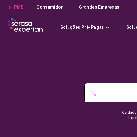
PME
Consumidor
Grandes Empresas
Soluções Pré-Pagas
Solu
Os dados
legis