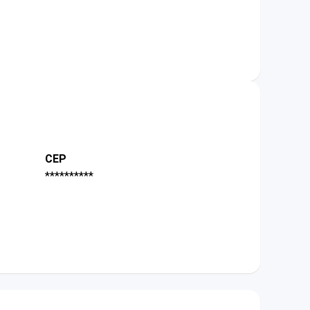
CEP
**********