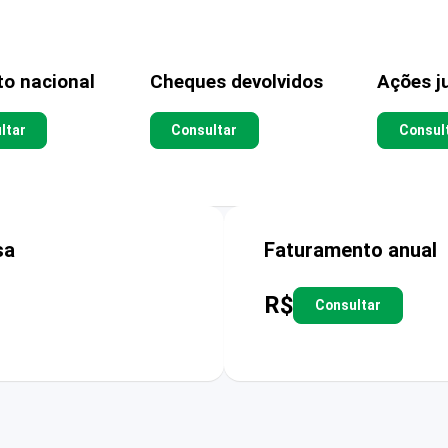
to nacional
Cheques devolvidos
Ações ju
ltar
Consultar
Consul
sa
Faturamento anual
R$
Consultar