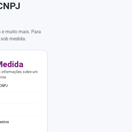
 CNPJ
s e muito mais. Para
 sob medida.
Medida
s informações sobre um
ncia.
 CNPJ
testos