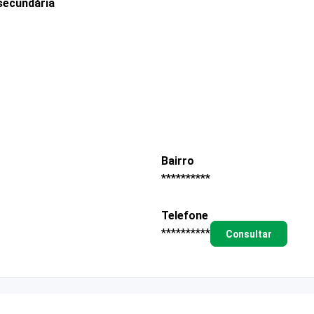
secundária
Bairro
**********
Telefone
**********
Consultar