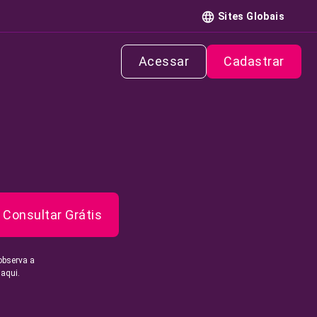
Sites Globais
Acessar
Cadastrar
Consultar Grátis
observa a
 aqui.