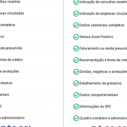
ltas recentes
Indicação de consultas recent
esas vinculadas
Indicação de empresas vincul
completos
Dados cadastrais completos
ivo
Serasa Score Positivo
nda presumida
Faturamento ou renda presum
ite de crédito
Recomendação e limite de créd
 e anotações
Dívidas, negativas e anotaçõe
rotestos
Detalhamento de protestos
ntais
Dados comportamentais
PC
Informações do SPC
e administrativo
Quadro societário e administr