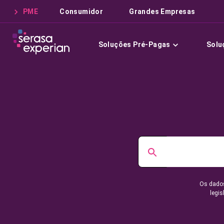
PME
Consumidor
Grandes Empresas
Soluções Pré-Pagas
Solu
Os dados
legis