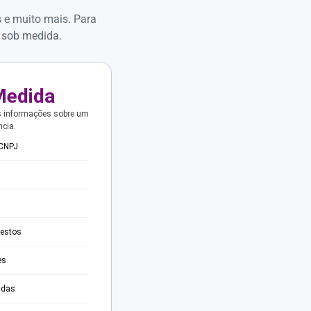
s e muito mais. Para
 sob medida.
Medida
s informações sobre um
ncia.
 CNPJ
testos
es
adas