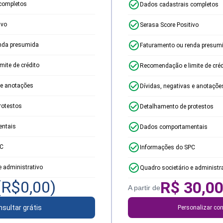
completos
Dados cadastrais completos
ivo
Serasa Score Positivo
nda presumida
Faturamento ou renda presum
ite de crédito
Recomendação e limite de créd
 e anotações
Dívidas, negativas e anotaçõe
rotestos
Detalhamento de protestos
ntais
Dados comportamentais
PC
Informações do SPC
e administrativo
Quadro societário e administr
(R$
0,00
)
R$
30,0
A partir de
sultar grátis
Personalizar con