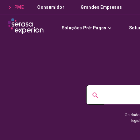
PME
Consumidor
Grandes Empresas
Soluções Pré-Pagas
Solu
Os dados
legis