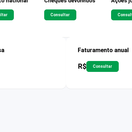
to nacional
Cheques devolvidos
Ações ju
ltar
Consultar
Consul
sa
Faturamento anual
R$
Consultar