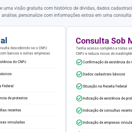
e uma visão gratuita com histórico de dívidas, dados cadastrai
 análise, personalize com informações extras em uma consulta
ial
Consulta Sob 
sulta descobrindo se o CNPJ
Tenha acesso completo a todas a
 com bancos e outras empresas.
CNPJ e reduza riscos de inadimplê
istência do CNPJ
Confirmação de existência do
básicos
Dados cadastrais básicos
a Federal
Situação na Receita Federal
ência de protestos
Indicação de existência de pro
ltas recentes
Indicação de consultas recent
esas vinculadas
Indicação de empresas vincul