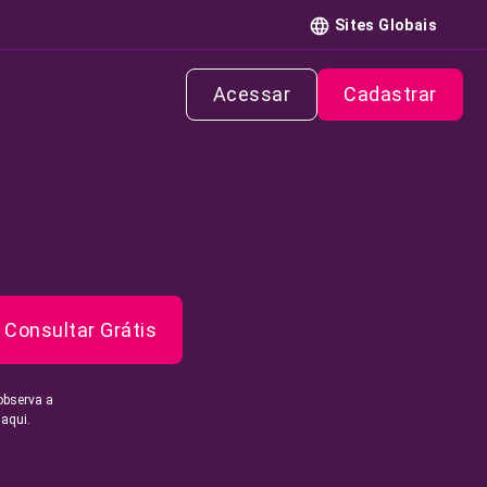
Sites Globais
Acessar
Cadastrar
Consultar Grátis
observa a
 aqui.