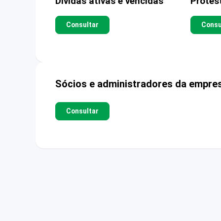
Dívidas ativas e vencidas
Protes
Consultar
Consu
Sócios e administradores da empre
Consultar