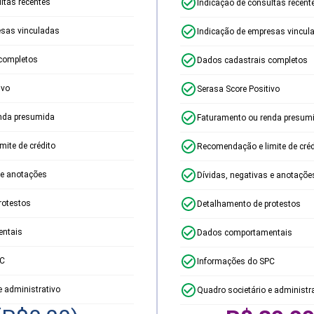
ltas recentes
Indicação de consultas recent
esas vinculadas
Indicação de empresas vincul
completos
Dados cadastrais completos
ivo
Serasa Score Positivo
nda presumida
Faturamento ou renda presum
ite de crédito
Recomendação e limite de créd
 e anotações
Dívidas, negativas e anotaçõe
rotestos
Detalhamento de protestos
ntais
Dados comportamentais
PC
Informações do SPC
e administrativo
Quadro societário e administr