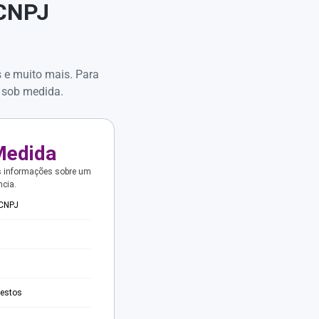
 CNPJ
s e muito mais. Para
 sob medida.
Medida
s informações sobre um
ncia.
 CNPJ
testos