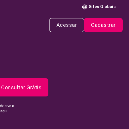
Sites Globais
Acessar
Cadastrar
Consultar Grátis
observa a
 aqui.