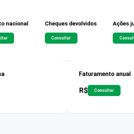
to nacional
Cheques devolvidos
Ações ju
ltar
Consultar
Consul
sa
Faturamento anual
R$
Consultar