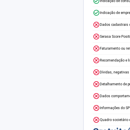
Indicação de consu
Indicação de empr
Dados cadastrais 
Serasa Score Posit
Faturamento ou re
Recomendação e lim
Dívidas, negativas
Detalhamento de p
Dados comportame
Informações do S
Quadro societário 