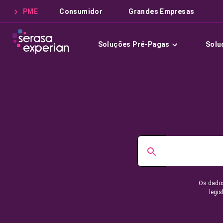
PME
Consumidor
Grandes Empresas
Soluções Pré-Pagas
Solu
Os dados
legis