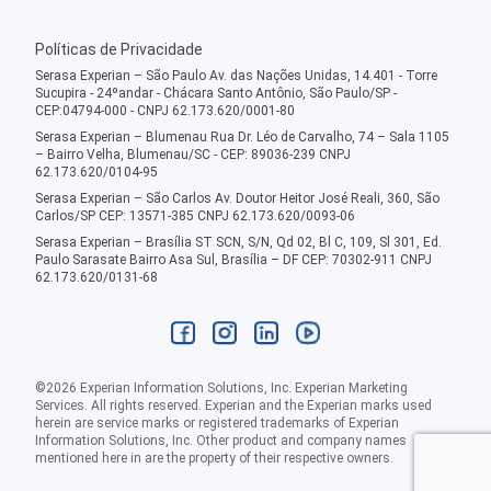
Políticas de Privacidade
Serasa Experian – São Paulo Av. das Nações Unidas, 14.401 - Torre
Sucupira - 24ºandar - Chácara Santo Antônio, São Paulo/SP -
CEP:04794-000 - CNPJ 62.173.620/0001-80
Serasa Experian – Blumenau Rua Dr. Léo de Carvalho, 74 – Sala 1105
– Bairro Velha, Blumenau/SC - CEP: 89036-239 CNPJ
62.173.620/0104-95
Serasa Experian – São Carlos Av. Doutor Heitor José Reali, 360, São
Carlos/SP CEP: 13571-385 CNPJ 62.173.620/0093-06
Serasa Experian – Brasília ST SCN, S/N, Qd 02, Bl C, 109, Sl 301, Ed.
Paulo Sarasate Bairro Asa Sul, Brasília – DF CEP: 70302-911 CNPJ
62.173.620/0131-68
©
2026
Experian Information Solutions, Inc. Experian Marketing
Services. All rights reserved. Experian and the Experian marks used
herein are service marks or registered trademarks of Experian
Information Solutions, Inc. Other product and company names
mentioned here in are the property of their respective owners.