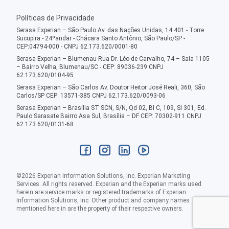
Políticas de Privacidade
Serasa Experian – São Paulo Av. das Nações Unidas, 14.401 - Torre
Sucupira - 24ºandar - Chácara Santo Antônio, São Paulo/SP -
CEP:04794-000 - CNPJ 62.173.620/0001-80
Serasa Experian – Blumenau Rua Dr. Léo de Carvalho, 74 – Sala 1105
– Bairro Velha, Blumenau/SC - CEP: 89036-239 CNPJ
62.173.620/0104-95
Serasa Experian – São Carlos Av. Doutor Heitor José Reali, 360, São
Carlos/SP CEP: 13571-385 CNPJ 62.173.620/0093-06
Serasa Experian – Brasília ST SCN, S/N, Qd 02, Bl C, 109, Sl 301, Ed.
Paulo Sarasate Bairro Asa Sul, Brasília – DF CEP: 70302-911 CNPJ
62.173.620/0131-68
©
2026
Experian Information Solutions, Inc. Experian Marketing
Services. All rights reserved. Experian and the Experian marks used
herein are service marks or registered trademarks of Experian
Information Solutions, Inc. Other product and company names
mentioned here in are the property of their respective owners.