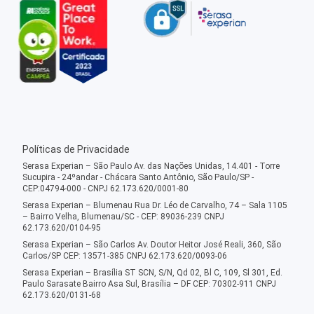
Políticas de Privacidade
Serasa Experian – São Paulo Av. das Nações Unidas, 14.401 - Torre
Sucupira - 24ºandar - Chácara Santo Antônio, São Paulo/SP -
CEP:04794-000 - CNPJ 62.173.620/0001-80
Serasa Experian – Blumenau Rua Dr. Léo de Carvalho, 74 – Sala 1105
– Bairro Velha, Blumenau/SC - CEP: 89036-239 CNPJ
62.173.620/0104-95
Serasa Experian – São Carlos Av. Doutor Heitor José Reali, 360, São
Carlos/SP CEP: 13571-385 CNPJ 62.173.620/0093-06
Serasa Experian – Brasília ST SCN, S/N, Qd 02, Bl C, 109, Sl 301, Ed.
Paulo Sarasate Bairro Asa Sul, Brasília – DF CEP: 70302-911 CNPJ
62.173.620/0131-68