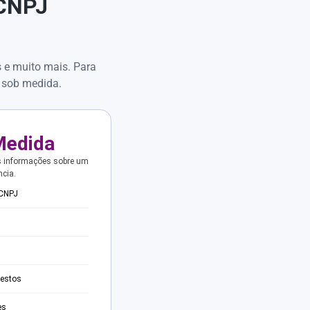
 CNPJ
s e muito mais. Para
 sob medida.
Medida
s informações sobre um
ncia.
 CNPJ
testos
es