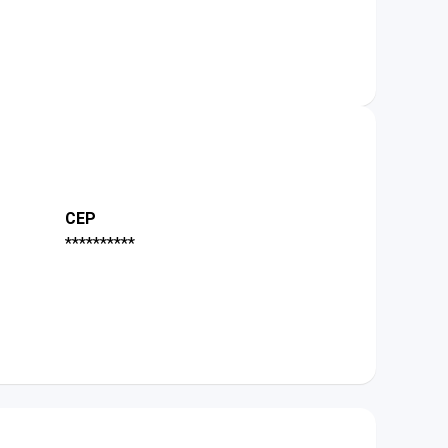
CEP
**********