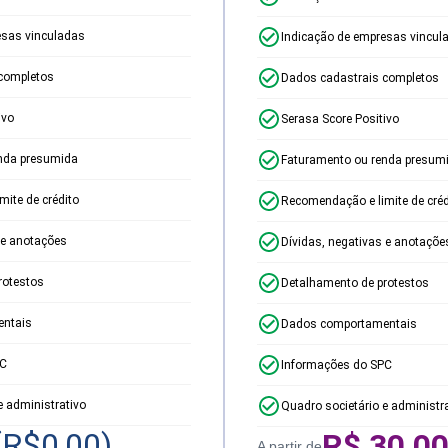
esas vinculadas
Indicação de empresas vincul
completos
Dados cadastrais completos
ivo
Serasa Score Positivo
nda presumida
Faturamento ou renda presum
ite de crédito
Recomendação e limite de créd
 e anotações
Dívidas, negativas e anotaçõe
rotestos
Detalhamento de protestos
ntais
Dados comportamentais
PC
Informações do SPC
e administrativo
Quadro societário e administr
(R$
0,00
)
R$
30,0
A partir de