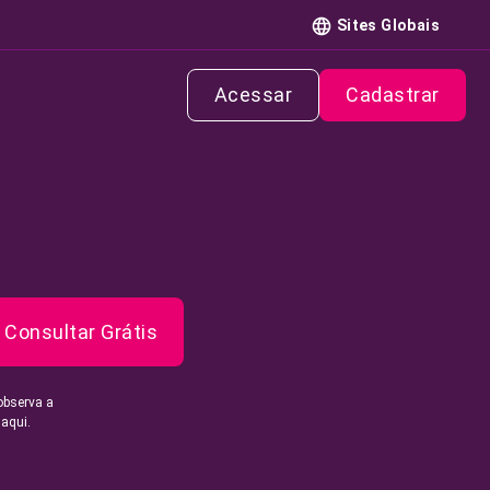
Sites Globais
Acessar
Cadastrar
Consultar Grátis
observa a
 aqui.