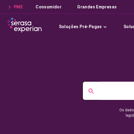
PME
Consumidor
Grandes Empresas
Soluções Pré-Pagas
Solu
Os dados
legis