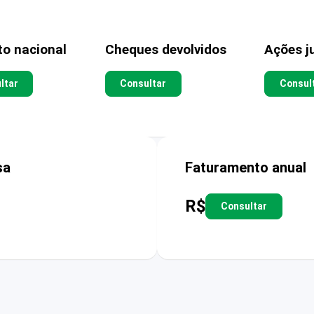
to nacional
Cheques devolvidos
Ações ju
ltar
Consultar
Consul
sa
Faturamento anual
R$
Consultar