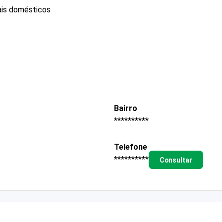
ais domésticos
Bairro
**********
Telefone
**********
Consultar