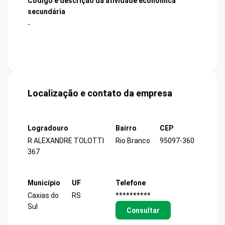
Código e descrição da atividade econômica
secundária
-
Localização e contato da empresa
Logradouro
Bairro
CEP
R ALEXANDRE TOLOTTI
Rio Branco
95097-360
367
Município
UF
Telefone
Caxias do
RS
**********
Sul
Consultar