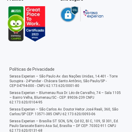
Políticas de Privacidade
Serasa Experian – São Paulo Av. das Nações Unidas, 14.401 - Torre
Sucupira - 24ºandar - Chácara Santo Antônio, São Paulo/SP -
CEP:04794-000 - CNPJ 62.173.620/0001-80
Serasa Experian – Blumenau Rua Dr. Léo de Carvalho, 74 – Sala 1105
– Bairro Velha, Blumenau/SC - CEP: 89036-239 CNPJ
62.173.620/0104-95
Serasa Experian – São Carlos Av. Doutor Heitor José Reali, 360, São
Carlos/SP CEP: 13571-385 CNPJ 62.173.620/0093-06
Serasa Experian – Brasília ST SCN, S/N, Qd 02, Bl C, 109, Sl 301, Ed.
Paulo Sarasate Bairro Asa Sul, Brasília – DF CEP: 70302-911 CNPJ
62.173.620/0131-68