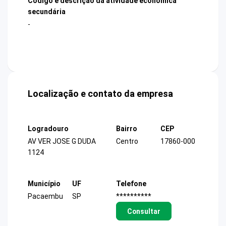
Código e descrição da atividade econômica
secundária
-
Localização e contato da empresa
Logradouro
Bairro
CEP
AV VER JOSE G DUDA
Centro
17860-000
1124
Município
UF
Telefone
Pacaembu
SP
**********
Consultar