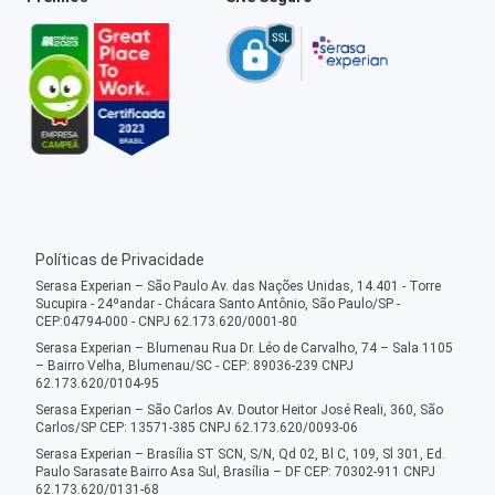
Políticas de Privacidade
Serasa Experian – São Paulo Av. das Nações Unidas, 14.401 - Torre
Sucupira - 24ºandar - Chácara Santo Antônio, São Paulo/SP -
CEP:04794-000 - CNPJ 62.173.620/0001-80
Serasa Experian – Blumenau Rua Dr. Léo de Carvalho, 74 – Sala 1105
– Bairro Velha, Blumenau/SC - CEP: 89036-239 CNPJ
62.173.620/0104-95
Serasa Experian – São Carlos Av. Doutor Heitor José Reali, 360, São
Carlos/SP CEP: 13571-385 CNPJ 62.173.620/0093-06
Serasa Experian – Brasília ST SCN, S/N, Qd 02, Bl C, 109, Sl 301, Ed.
Paulo Sarasate Bairro Asa Sul, Brasília – DF CEP: 70302-911 CNPJ
62.173.620/0131-68